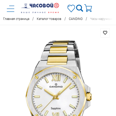
/
/
/
Главная страница
Каталог товаров
CANDINO
Часы наручные C