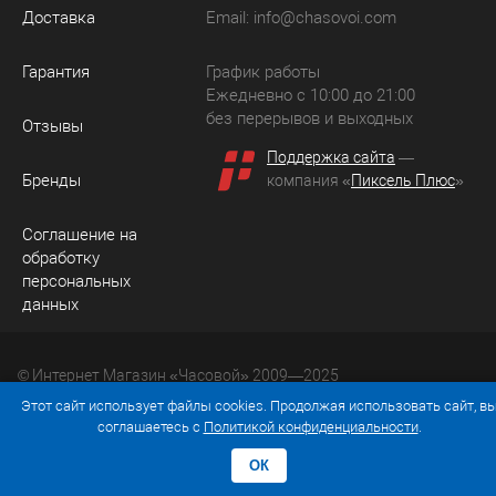
Доставка
Email:
info@chasovoi.com
Гарантия
График работы
Ежедневно с 10:00 до 21:00
без перерывов и выходных
Отзывы
Поддержка сайта
—
Бренды
компания «
Пиксель Плюс
»
Соглашение на
обработку
персональных
данных
© Интернет Магазин «Часовой» 2009—2025
Юридический адрес: 214036 Россия, г. Смоленск, ул.
Этот сайт использует файлы cookies. Продолжая использовать сайт, в
Рыленкова, д. 61а, кв. 24.
соглашаетесь с
Политикой конфиденциальности
.
ОК