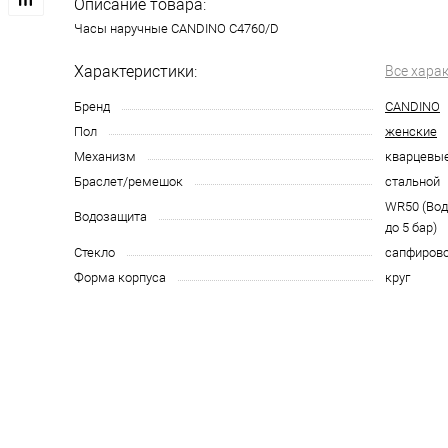
Описание товара:
Часы наручные CANDINO C4760/D
Характеристики:
Все хара
Бренд
CANDINO
Пол
женские
Механизм
кварцевы
Браслет/ремешок
стальной
WR50 (Во
Водозащита
до 5 бар)
Стекло
сапфиров
Форма корпуса
круг