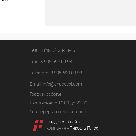
В корзину
лик
К сравнению
В наличии
Тел.: 8 (4812) 38-58-45
Тел.: 8 905 699-09-98
Telegram: 8 905 699-09-98
Email:
info@chasovoi.com
График работы
Ежедневно с 10:00 до 21:00
без перерывов и выходных
Поддержка сайта
—
компания «
Пиксель Плюс
»