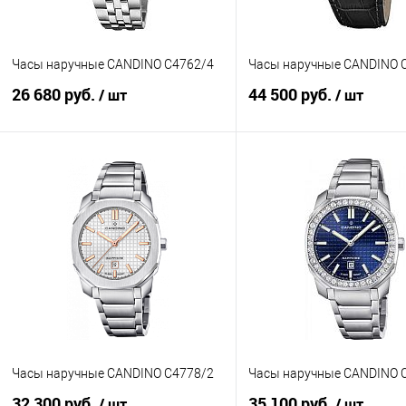
Часы наручные CANDINO C4762/4
Часы наручные CANDINO 
26 680 руб.
44 500 руб.
/ шт
/ шт
В корзину
В корзину
Купить в 1 клик
К сравнению
Купить в 1 клик
К с
В избранное
В наличии
В избранное
В н
Часы наручные CANDINO C4778/2
Часы наручные CANDINO 
32 300 руб.
35 100 руб.
/ шт
/ шт