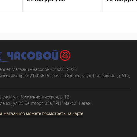
В корзину
равнению
Купить в 1 клик
К сравнению
Купить в 1 к
аличии
В избранное
В наличии
В избранное
ернет Магазин «Часовой» 2009—2025
ческий адрес: 214036 Россия, г. Смоленск, ул. Рыленкова, д. 61а,
.
оленск, ул. Коммунистическая, д. 12
оленск, ул.25 Сентября 35а,ТРЦ "Макси" 1 этаж
а магазинов можете посмотреть на карте