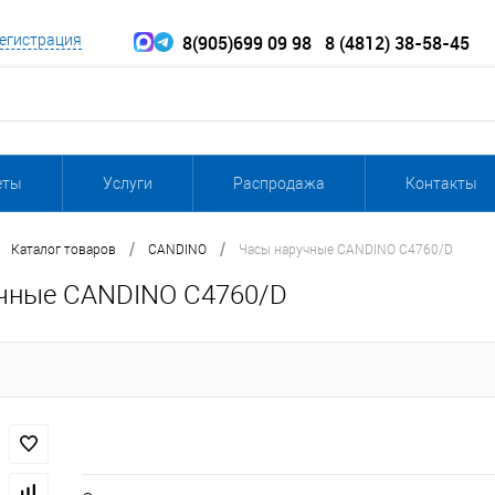
8(905)699 09 98
8 (4812) 38-58-45
егистрация
еты
Услуги
Распродажа
Контакты
/
/
Каталог товаров
CANDINO
Часы наручные CANDINO C4760/D
чные CANDINO C4760/D