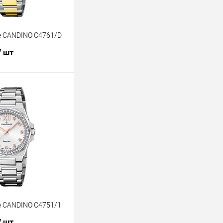
е CANDINO C4761/D
/ шт
В корзину
лик
К сравнению
В наличии
 CANDINO C4751/1
/ шт