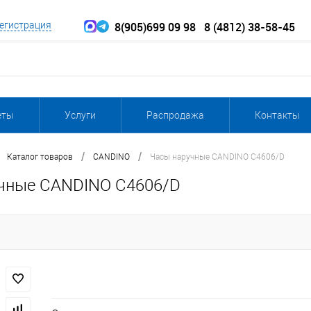
8(905)699 09 98
8 (4812) 38-58-45
егистрация
еты
Услуги
Распродажа
Контакты
/
/
Каталог товаров
CANDINO
Часы наручные CANDINO C4606/D
чные CANDINO C4606/D