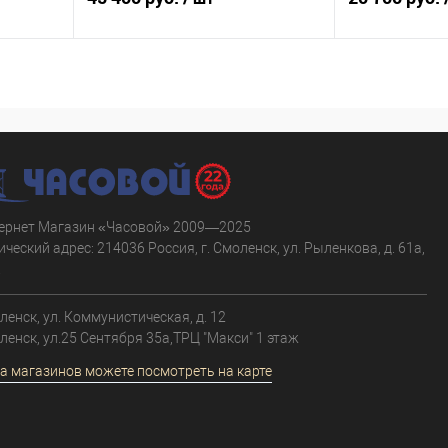
В корзину
равнению
Купить в 1 клик
К сравнению
Купить в 1 к
аличии
В избранное
В наличии
В избранное
ернет Магазин «Часовой» 2009—2025
ческий адрес: 214036 Россия, г. Смоленск, ул. Рыленкова, д. 61а,
.
оленск, ул. Коммунистическая, д. 12
оленск, ул.25 Сентября 35а,ТРЦ "Макси" 1 этаж
а магазинов можете посмотреть на карте