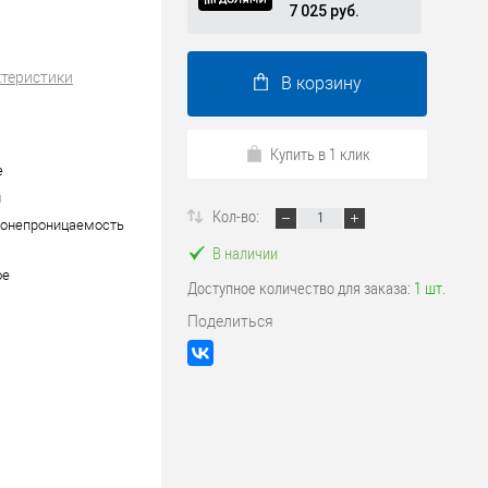
7 025 руб.
ктеристики
В корзину
Купить в 1 клик
е
й
Кол-во:
донепроницаемость
В наличии
ое
Доступное количество для заказа:
1 шт.
Поделиться