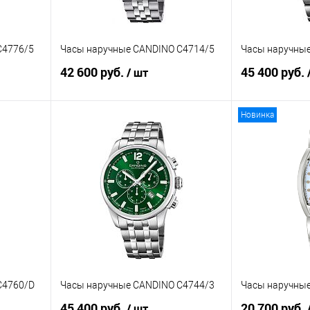
C4776/5
Часы наручные CANDINO C4714/5
Часы наручные
42 600 руб.
45 400 руб.
/ шт
Новинка
В корзину
равнению
Купить в 1 клик
К сравнению
Купить в 1 к
аличии
В избранное
В наличии
В избранное
C4760/D
Часы наручные CANDINO C4744/3
Часы наручны
45 400 руб.
20 700 руб.
/ шт