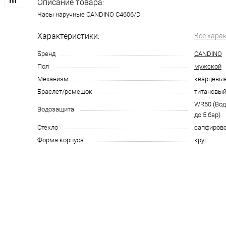
Описание товара:
Часы наручные CANDINO C4606/D
Характеристики:
Все хара
Бренд
CANDINO
Пол
мужской
Механизм
кварцевы
Браслет/ремешок
титановы
WR50 (Во
Водозащита
до 5 бар)
Стекло
сапфиров
Форма корпуса
круг