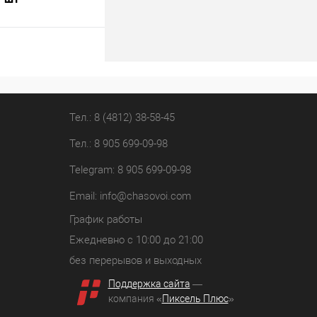
В корзину
лик
К сравнению
В наличии
Тел.: 8 (4812) 38-58-45
Тел.: 8 905 699-09-98
Telegram: 8 905 699-09-98
Email:
info@chasovoi.com
График работы
Ежедневно с 10:00 до 21:00
без перерывов и выходных
Поддержка сайта
—
компания «
Пиксель Плюс
»