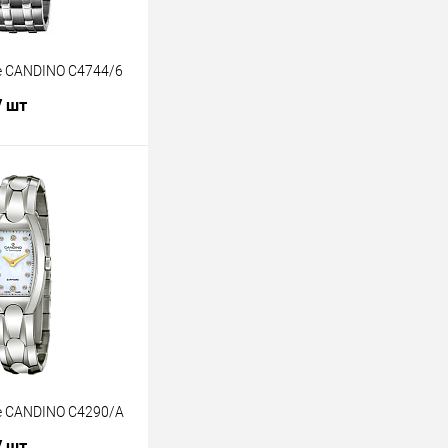
 CANDINO C4744/6
/ шт
В корзину
лик
К сравнению
В наличии
е CANDINO C4290/A
/ шт