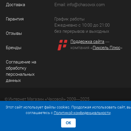
Доставка
Email:
info@chasovoi.com
Гарантия
График работы
Ежедневно с 10:00 до 21:00
без перерывов и выходных
Отзывы
Поддержка сайта
—
Бренды
компания «
Пиксель Плюс
»
Соглашение на
обработку
персональных
данных
© Интернет Магазин «Часовой» 2009—2025
Юридический адрес: 214036 Россия, г. Смоленск, ул.
Этот сайт использует файлы cookies. Продолжая использовать сайт, в
Рыленкова, д. 61а, кв. 24.
соглашаетесь с
Политикой конфиденциальности
.
ОК