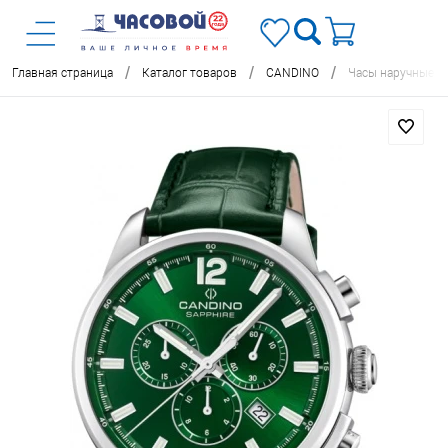
/
/
/
Главная страница
Каталог товаров
CANDINO
Часы наручные C