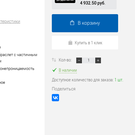
4 932.50 руб.
ктеристики
В корзину
Купить в 1 клик
е
браслет с частичным
Кол-во:
м
донепроницаемость
В наличии
Доступное количество для заказа:
1 шт.
ное
Поделиться