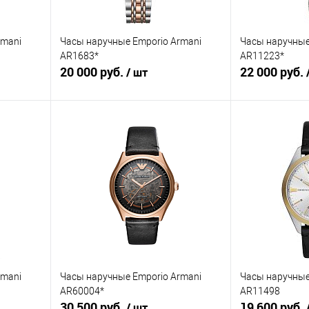
rmani
Часы наручные Emporio Armani
Часы наручные
AR1683*
AR11223*
20 000 руб.
22 000 руб.
/ шт
В корзину
равнению
Купить в 1 клик
К сравнению
Купить в 1 к
аличии
В избранное
В наличии
В избранное
rmani
Часы наручные Emporio Armani
Часы наручные
AR60004*
AR11498
30 500 руб.
19 600 руб.
/ шт