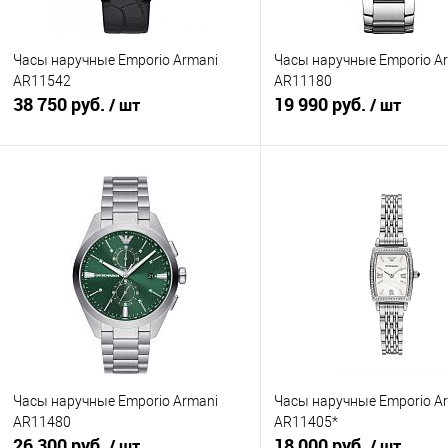
Часы наручные Emporio Armani
Часы наручные Emporio A
AR11542
AR11180
38 750 руб.
19 990 руб.
/ шт
/ шт
В корзину
В корзину
Купить в 1 клик
К сравнению
Купить в 1 клик
К с
В избранное
В наличии
В избранное
В н
Часы наручные Emporio Armani
Часы наручные Emporio A
AR11480
AR11405*
26 300 руб.
18 000 руб.
/ шт
/ шт