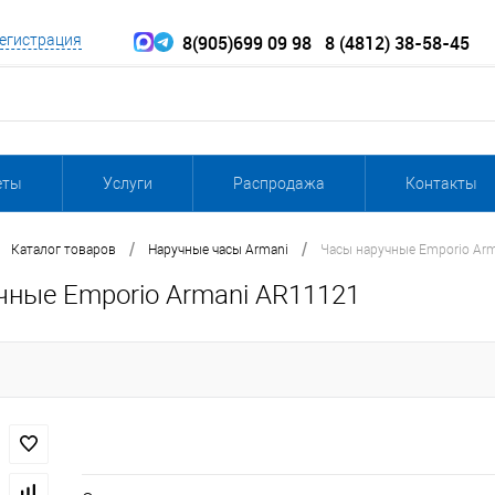
8(905)699 09 98
8 (4812) 38-58-45
егистрация
еты
Услуги
Распродажа
Контакты
/
/
Каталог товаров
Наручные часы Armani
Часы наручные Emporio Ar
чные Emporio Armani AR11121