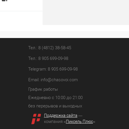
В корзину
лик
К сравнению
В наличии
Тел.: 8 (4812) 38-58-45
Тел.: 8 905 699-09-98
Telegram: 8 905 699-09-98
Email:
info@chasovoi.com
График работы
Ежедневно с 10:00 до 21:00
без перерывов и выходных
Поддержка сайта
—
компания «
Пиксель Плюс
»