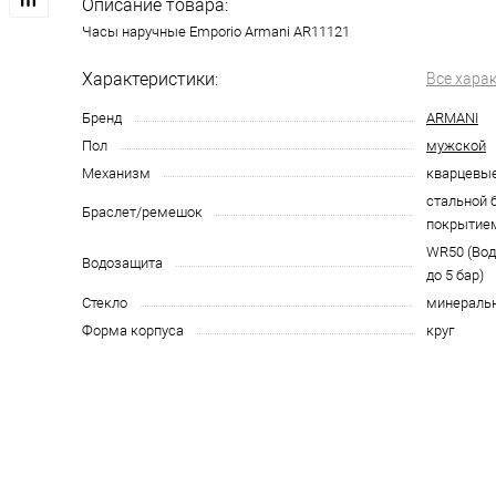
Описание товара:
Часы наручные Emporio Armani AR11121
Характеристики:
Все хара
Бренд
ARMANI
Пол
мужской
Механизм
кварцевы
стальной 
Браслет/ремешок
покрытие
WR50 (Во
Водозащита
до 5 бар)
Стекло
минераль
Форма корпуса
круг