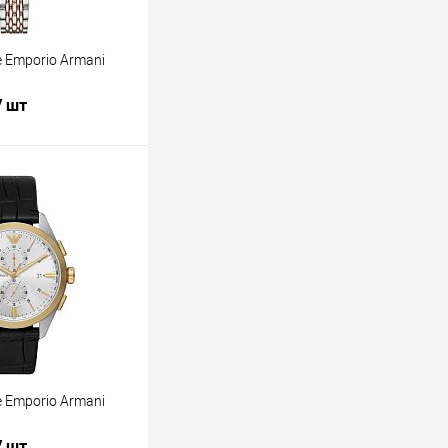
 Emporio Armani
/ шт
В корзину
лик
К сравнению
В наличии
 Emporio Armani
/ шт