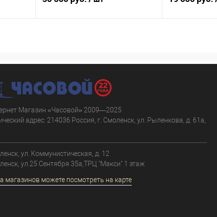
В корзину
равнению
Купить в 1 клик
К сравнению
Купить в 1 к
аличии
В избранное
В наличии
В избранное
ернет Магазин «Часовой» 2009—2025
ческий адрес: 214036 Россия, г. Смоленск, ул. Рыленкова, д. 61а,
.
оленск, ул. Коммунистическая, д. 12
оленск, ул.25 Сентября 35а,ТРЦ "Макси" 1 этаж
а магазинов можете посмотреть на карте