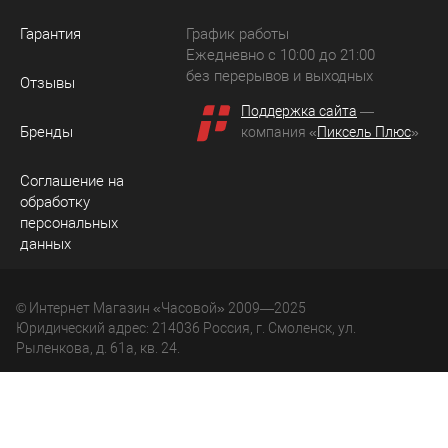
Гарантия
График работы
Ежедневно с 10:00 до 21:00
без перерывов и выходных
Отзывы
Поддержка сайта
—
Бренды
компания «
Пиксель Плюс
»
Соглашение на
обработку
персональных
данных
© Интернет Магазин «Часовой» 2009—2025
Юридический адрес: 214036 Россия, г. Смоленск, ул.
Рыленкова, д. 61а, кв. 24.