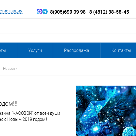
8(905)699 09 98
8 (4812) 38-58-45
егистрация
еты
Услуги
Распродажа
Контакты
Новости
дом!!!
азина "ЧАСОВОЙ" от всей души
с с Новым 2019 годом !