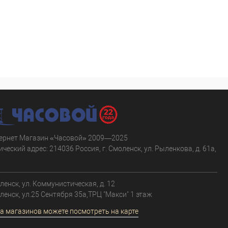
ернет Магазин «Часовой» 2009—2025
ческий адрес: 214036 Россия, г. Смоленск, ул. Рыленкова, д. 61а,
.
оленск, ул. Коммунистическая, д. 12
оленск, ул.25 Сентября 35а,ТРЦ "Макси" 1 этаж
а магазинов можете посмотреть на карте