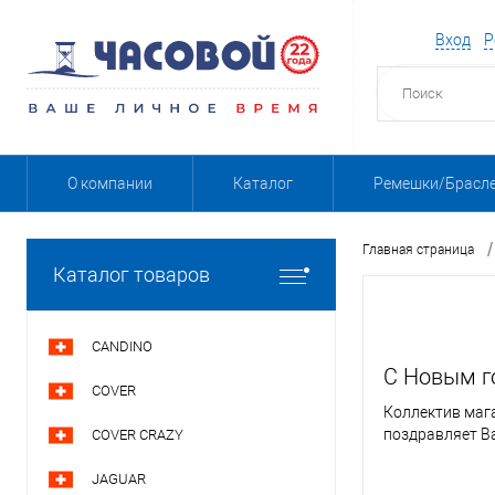
Вход
Р
О компании
Каталог
Ремешки/Брасл
/
Главная страница
Каталог товаров
CANDINO
С Новым го
COVER
Коллектив маг
поздравляет Ва
COVER CRAZY
JAGUAR