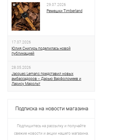
29.07.2026
Ремешки Timberland
17.07.2026
Юлия Снигирь поделилась новой
публикацией
28.05.2026
Jacques Lemans представил новых
амбассадоров – Дарью Варфоломеев и
Ларису Марольт
Подписка на новости магазина
Подпишитесь на рассылку и получайте
свежие новости и акции нашего магазина.