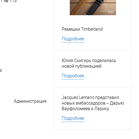
21 № 113
Ремешки Timberland
Подробнее
Юлия Снигирь поделилась
новой публикацией
в
Подробнее
Jacques Lemans представил
Администрация
новых амбассадоров – Дарью
Варфоломеев и Ларису
Марольт
Подробнее