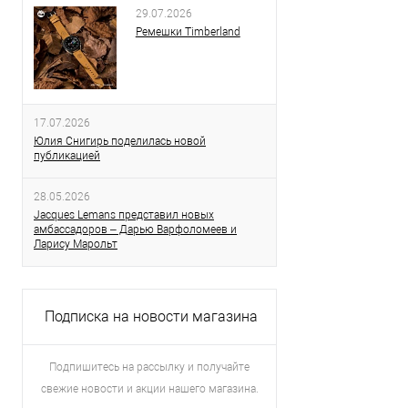
29.07.2026
Ремешки Timberland
17.07.2026
Юлия Снигирь поделилась новой
публикацией
28.05.2026
Jacques Lemans представил новых
амбассадоров – Дарью Варфоломеев и
Ларису Марольт
Подписка на новости магазина
Подпишитесь на рассылку и получайте
свежие новости и акции нашего магазина.