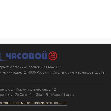
ернет Магазин «Часовой» 2009—2025
ческий адрес: 214036 Россия, г. Смоленск, ул. Рыленкова, д. 61а,
.
оленск, ул. Коммунистическая, д. 12
оленск, ул.25 Сентября 35а,ТРЦ "Макси" 1 этаж
а магазинов можете посмотреть на карте