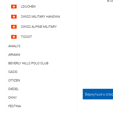
В с
L'DUCHEN
SWISS MILITARY HANOWA
SWISS ALPINE MILITARY
TISSOT
AMALYS
ARMANI
BEVERLY HILLS POLO CLUB
CASIO
CITIZEN
DIESEL
Вернуться к спи
DKNY
FESTINA