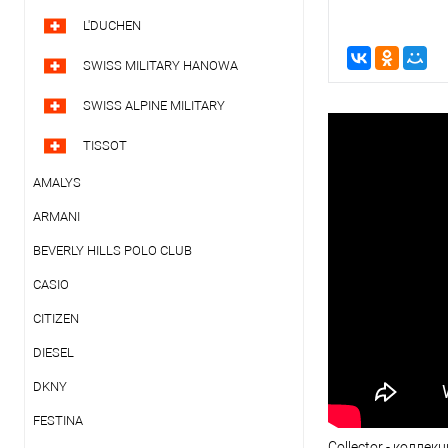
L'DUCHEN
SWISS MILITARY HANOWA
SWISS ALPINE MILITARY
TISSOT
AMALYS
ARMANI
BEVERLY HILLS POLO CLUB
CASIO
CITIZEN
DIESEL
DKNY
FESTINA
Collector - колле