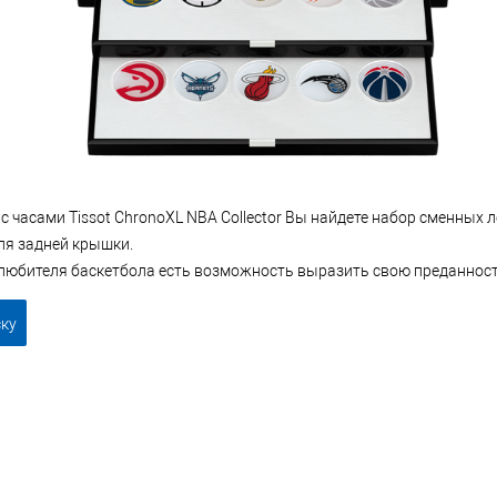
с часами Tissot ChronoXL NBA Collector Вы найдете набор сменных 
я задней крышки.
 любителя баскетбола есть возможность выразить свою преданнос
ску