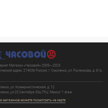
ернет Магазин «Часовой» 2009—2025
ческий адрес: 214036 Россия, г. Смоленск, ул. Рыленкова, д. 61а,
.
оленск, ул. Коммунистическая, д. 12
оленск, ул.25 Сентября 35а,ТРЦ "Макси" 1 этаж
а магазинов можете посмотреть на карте