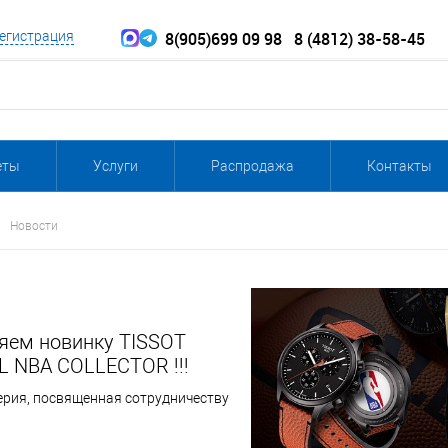
8(905)699 09 98
8 (4812) 38-58-45
егистрация
еты
Услуги
Распродажа
Контакты
Новости
яем новинку TISSOT
 NBA COLLECTOR !!!
ерия, посвященная сотрудничеству