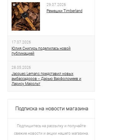
29.07.2026
Ремешки Timberland
17.07.2026
Юлия Снигирь поделилась новой
публикацией
28.05.2026
Jacques Lemans представил новых
амбассадоров – Дарью Варфоломеев и
Ларису Марольт
Подписка на новости магазина
Подпишитесь на рассылку и получайте
свежие новости и акции нашего магазина.