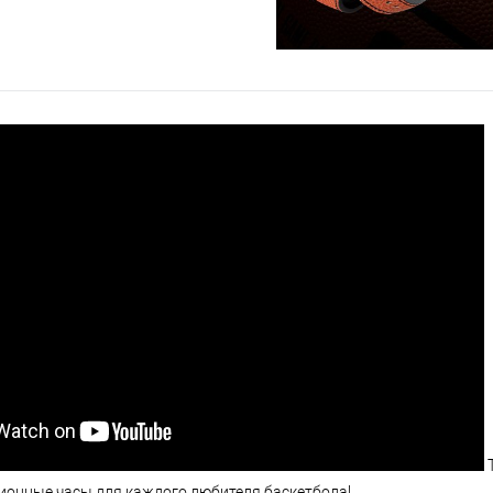
T
кционные часы для каждого любителя баскетбола!