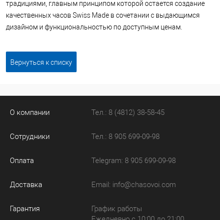
традициями, главным принципом которой остается создание
качественных часов Swiss Made в сочетании с выдающимся
дизайном и функциональностью по доступным ценам.
Вернуться к списку
О компании
Тел.: 8 (4812) 38-58-45
Сотрудники
Тел.: 8 905 699-09-98
Оплата
Telegram: 8 905 699-09-98
Доставка
Email:
info@chasovoi.com
Гарантия
График работы
Ежедневно с 10:00 до 21:00