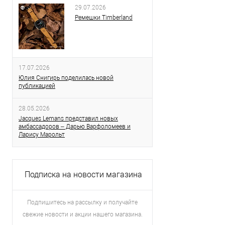
29.07.2026
Ремешки Timberland
17.07.2026
Юлия Снигирь поделилась новой
публикацией
28.05.2026
Jacques Lemans представил новых
амбассадоров – Дарью Варфоломеев и
Ларису Марольт
Подписка на новости магазина
Подпишитесь на рассылку и получайте
свежие новости и акции нашего магазина.