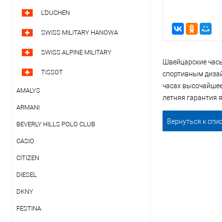
L'DUCHEN
SWISS MILITARY HANOWA
SWISS ALPINE MILITARY
Швейцарские часы 
TISSOT
спортивным дизай
часах высочайшее
AMALYS
летняя гарантия 
ARMANI
Вернуться к спи
BEVERLY HILLS POLO CLUB
CASIO
CITIZEN
DIESEL
DKNY
FESTINA