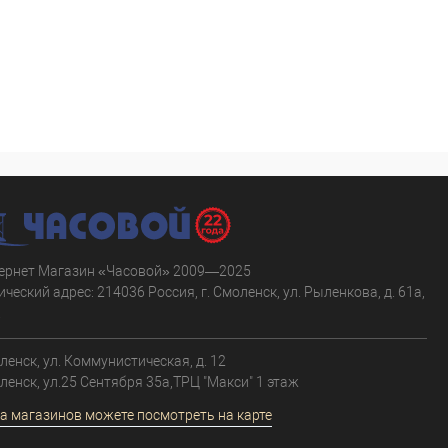
ернет Магазин «Часовой» 2009—2025
ческий адрес: 214036 Россия, г. Смоленск, ул. Рыленкова, д. 61а,
.
оленск, ул. Коммунистическая, д. 12
оленск, ул.25 Сентября 35а,ТРЦ "Макси" 1 этаж
а магазинов можете посмотреть на карте