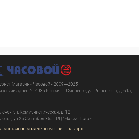
ернет Магазин «Часовой» 2009—2025
ческий адрес: 214036 Россия, г. Смоленск, ул. Рыленкова, д. 61а,
.
оленск, ул. Коммунистическая, д. 12
оленск, ул.25 Сентября 35а,ТРЦ "Макси" 1 этаж
а магазинов можете посмотреть на карте