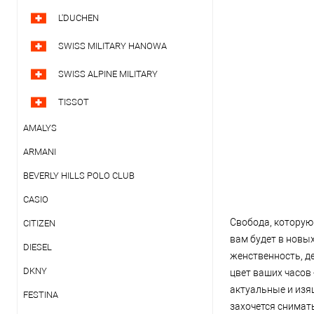
L'DUCHEN
SWISS MILITARY HANOWA
SWISS ALPINE MILITARY
TISSOT
AMALYS
ARMANI
BEVERLY HILLS POLO CLUB
CASIO
Свобода, которую
CITIZEN
вам будет в новых
DIESEL
женственность, д
DKNY
цвет ваших часов 
актуальные и изящ
FESTINA
захочется снимат