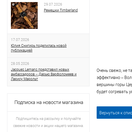
29.07.2026
Ремешки Timberland
17.07.2026
Юлия Снигирь поделилась новой
публикацией
28.05.2026
Jacques Lemans представил новых
Очень свежо, не т
амбассадоров – Дарью Варфоломеев и
эффективно – Вол
Ларису Марольт
вершины горы Цер
будет согревать у
Подписка на новости магазина
Вернуться к спи
Подпишитесь на рассылку и получайте
свежие новости и акции нашего магазина.