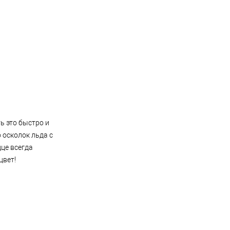
ть это быстро и
 осколок льда с
це всегда
цвет!