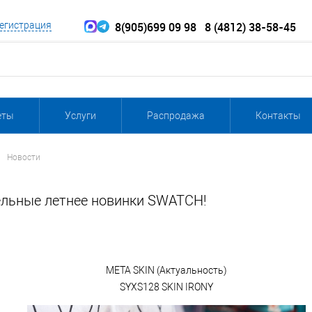
8(905)699 09 98
8 (4812) 38-58-45
егистрация
еты
Услуги
Распродажа
Контакты
Новости
льные летнее новинки SWATCH!
META SKIN (Актуальность)
SYXS128 SKIN IRONY