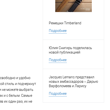
Ремешки Timberland
Подробнее
Юлия Снигирь поделилась
новой публикацией
Подробнее
Jacques Lemans представил
 свободно и удобно
новых амбассадоров – Дарью
ой стиль и подчеркнут
Варфоломеев и Ларису
 и не можете выбрать
Марольт
Подробнее
ак и с белым. Самые
в их один раз, их не