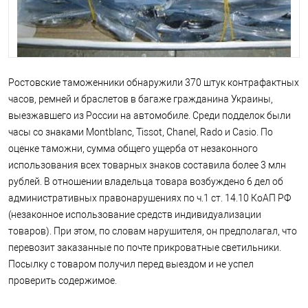
Ростовские таможенники обнаружили 370 штук контрафактных
часов, ремней и браслетов в багаже гражданина Украины,
выезжавшего из России на автомобиле. Среди подделок были
часы со знаками Montblanc, Tissot, Chanel, Rado и Casio. По
оценке таможни, сумма общего ущерба от незаконного
использования всех товарных знаков составила более 3 млн
рублей. В отношении владельца товара возбуждено 6 дел об
административных правонарушениях по ч.1 ст. 14.10 КоАП РФ
(незаконное использование средств индивидуализации
товаров). При этом, по словам нарушителя, он предполагал, что
перевозит заказанные по почте прикроватные светильники.
Посылку с товаром получил перед выездом и не успел
проверить содержимое.