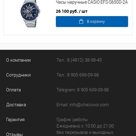
Часы наручные CASIO EFS-S650D-2A
26 100 руб.
/ шт
В корзину
О компании
Тел.: 8 (4812) 38-58-45
Сотрудники
Тел.: 8 905 699-09-98
Оплата
Telegram: 8 905 699-09-98
Доставка
Email:
info@chasovoi.com
Гарантия
График работы
Ежедневно с 10:00 до 21:00
без перерывов и выходных
Отзывы