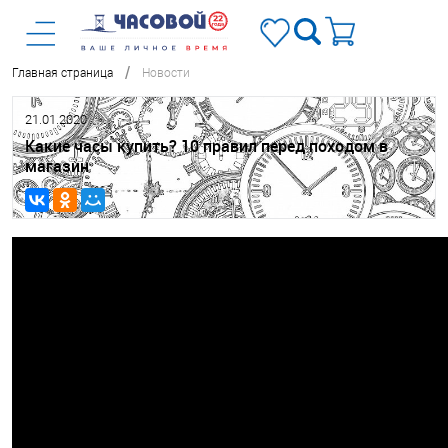
/
Главная страница
Новости
21.01.2020
Какие часы купить? 10 правил перед походом в
магазин