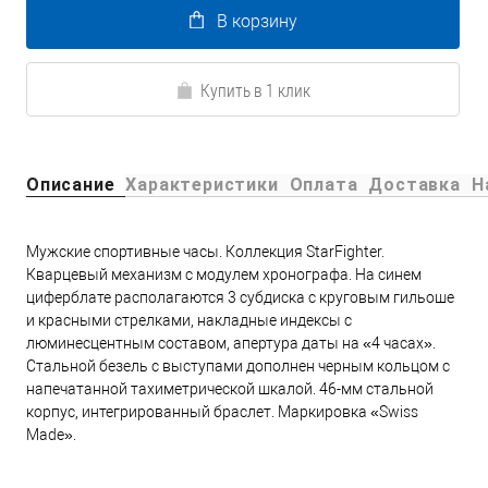
В корзину
Купить в 1 клик
Описание
Характеристики
Оплата
Доставка
Н
Мужские спортивные часы. Коллекция StarFighter.
Кварцевый механизм с модулем хронографа. На синем
циферблате располагаются 3 субдиска с круговым гильоше
и красными стрелками, накладные индексы с
люминесцентным составом, апертура даты на «4 часах».
Стальной безель с выступами дополнен черным кольцом с
напечатанной тахиметрической шкалой. 46-мм стальной
корпус, интегрированный браслет. Маркировка «Swiss
Made».