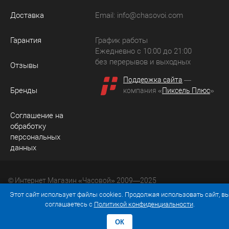
Доставка
Email:
info@chasovoi.com
Гарантия
График работы
Ежедневно с 10:00 до 21:00
без перерывов и выходных
Отзывы
Поддержка сайта
—
Бренды
компания «
Пиксель Плюс
»
Соглашение на
обработку
персональных
данных
© Интернет Магазин «Часовой» 2009—2025
Юридический адрес: 214036 Россия, г. Смоленск, ул.
Этот сайт использует файлы cookies. Продолжая использовать сайт, в
Рыленкова, д. 61а, кв. 24.
соглашаетесь с
Политикой конфиденциальности
.
ОК