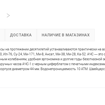
А
ДОСТАВКА
НАЛИЧИЕ В МАГАЗИНАХ
асы на протяжении десятилетий устанавливаются практически на в
 Ил-76, Су-24, Ми-171, Ми-8, Ансат, Ми-38, Ми-28, Ка-52. АЧС — эт
рным колебаниям, удобная эргономика и долгие годы безотказной 
аручных часов АЧС-1 с черным циферблатом с печатными индексами
корпусе диаметром 44 мм. Водонепроницаемость 10 АТМ. Швейцар