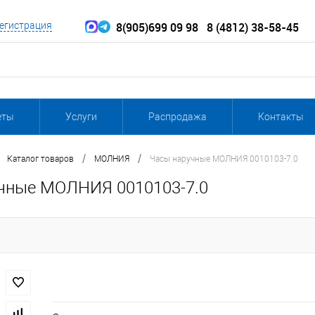
8(905)699 09 98
8 (4812) 38-58-45
егистрация
еты
Услуги
Распродажа
Контакты
/
/
Каталог товаров
МОЛНИЯ
Часы наручные МОЛНИЯ 0010103-7.0
чные МОЛНИЯ 0010103-7.0