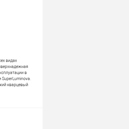
сех видах
о сверхнадежная
эксплуатации в
 SuperLuminova.
ский кварцевый