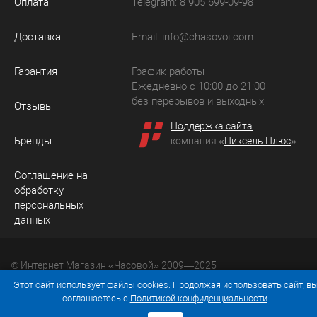
Оплата
Telegram: 8 905 699-09-98
Доставка
Email:
info@chasovoi.com
Гарантия
График работы
Ежедневно с 10:00 до 21:00
без перерывов и выходных
Отзывы
Поддержка сайта
—
Бренды
компания «
Пиксель Плюс
»
Соглашение на
обработку
персональных
данных
© Интернет Магазин «Часовой» 2009—2025
Юридический адрес: 214036 Россия, г. Смоленск, ул.
Этот сайт использует файлы cookies. Продолжая использовать сайт, в
Рыленкова, д. 61а, кв. 24.
соглашаетесь с
Политикой конфиденциальности
.