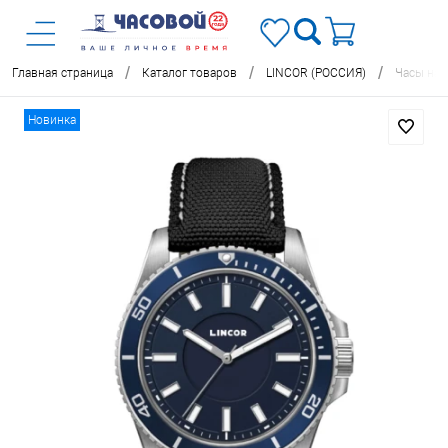
/
/
/
Главная страница
Каталог товаров
LINCOR (РОССИЯ)
Часы нар
Новинка