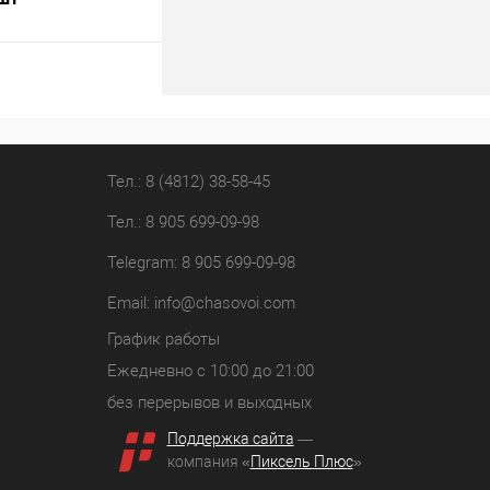
В корзину
лик
К сравнению
В наличии
Тел.: 8 (4812) 38-58-45
Тел.: 8 905 699-09-98
Telegram: 8 905 699-09-98
Email:
info@chasovoi.com
График работы
Ежедневно с 10:00 до 21:00
без перерывов и выходных
Поддержка сайта
—
компания «
Пиксель Плюс
»