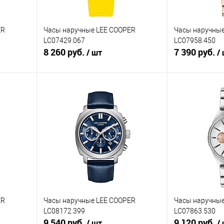
ER
Часы наручные LEE COOPER
Часы наручные
LC07429.067
LC07958.450
8 260 руб.
7 390 руб.
/ шт
/
В корзину
равнению
Купить в 1 клик
К сравнению
Купить в 1 к
аличии
В избранное
В наличии
В избранное
ER
Часы наручные LEE COOPER
Часы наручные
LC08172.399
LC07863.530
9 540 руб.
9 120 руб.
/ шт
/