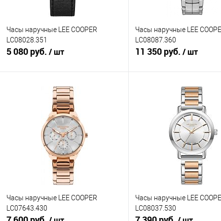
Часы наручные LEE COOPER
Часы наручные LEE COOP
LC08028.351
LC08087.360
5 080 руб.
11 350 руб.
/ шт
/ шт
В корзину
В корзину
Купить в 1 клик
К сравнению
Купить в 1 клик
К с
В избранное
В наличии
В избранное
В н
Часы наручные LEE COOPER
Часы наручные LEE COOP
LC07643.430
LC08037.530
7 600 руб.
7 390 руб.
/ шт
/ шт