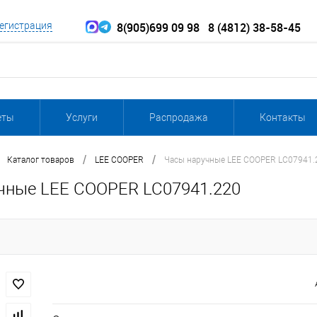
8(905)699 09 98
8 (4812) 38-58-45
егистрация
еты
Услуги
Распродажа
Контакты
/
/
Каталог товаров
LEE COOPER
Часы наручные LEE COOPER LC07941.
чные LEE COOPER LC07941.220