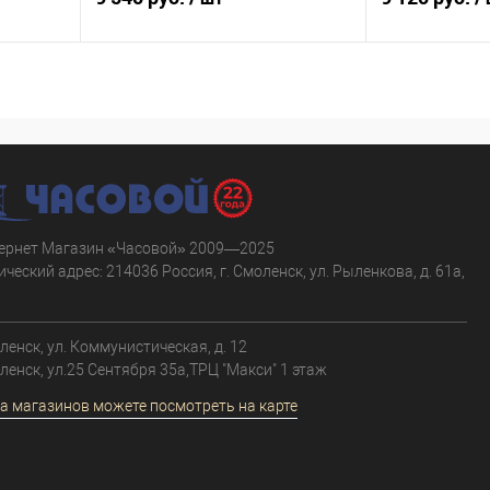
В корзину
равнению
Купить в 1 клик
К сравнению
Купить в 1 к
аличии
В избранное
В наличии
В избранное
ернет Магазин «Часовой» 2009—2025
ческий адрес: 214036 Россия, г. Смоленск, ул. Рыленкова, д. 61а,
.
оленск, ул. Коммунистическая, д. 12
оленск, ул.25 Сентября 35а,ТРЦ "Макси" 1 этаж
а магазинов можете посмотреть на карте