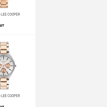
 LEE COOPER
 шт
В корзину
лик
К сравнению
В наличии
 LEE COOPER
 шт