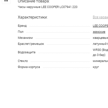
Описание товара:
Часы наручные LEE COOPER LC07941.220
Характеристики:
Все хара
Бренд
LEE COOP
Пол
женские
Механизм
кварцевы
Браслет/ремешок
латунный 
WR30 (Во
Водозащита
до 3 бар)
Стекло
минераль
Форма корпуса
круг