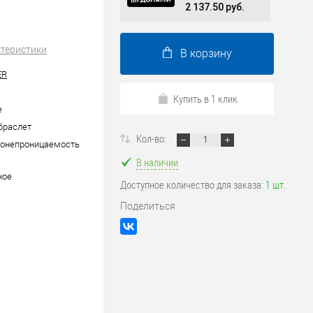
2 137.50 руб.
ктеристики
В корзину
ER
Купить в 1 клик
е
браслет
Кол-во:
донепроницаемость
В наличии
ное
Доступное количество для заказа:
1 шт.
Поделиться