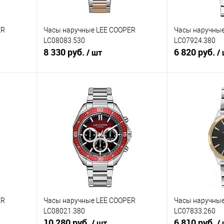
ER
Часы наручные LEE COOPER
Часы наручные
LC08083.530
LC07924.380
8 330 руб.
6 820 руб.
/ шт
/
В корзину
равнению
Купить в 1 клик
К сравнению
Купить в 1 к
аличии
В избранное
В наличии
В избранное
ER
Часы наручные LEE COOPER
Часы наручные
LC08021.380
LC07833.260
10 280 руб.
6 810 руб.
/ шт
/