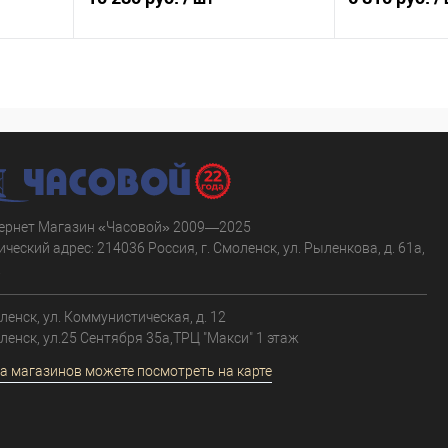
В корзину
равнению
Купить в 1 клик
К сравнению
Купить в 1 к
аличии
В избранное
В наличии
В избранное
ернет Магазин «Часовой» 2009—2025
ческий адрес: 214036 Россия, г. Смоленск, ул. Рыленкова, д. 61а,
.
оленск, ул. Коммунистическая, д. 12
оленск, ул.25 Сентября 35а,ТРЦ "Макси" 1 этаж
а магазинов можете посмотреть на карте