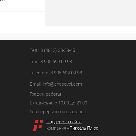
В корзину
лик
К сравнению
В наличии
Тел.: 8 (4812) 38-58-45
Тел.: 8 905 699-09-98
Telegram: 8 905 699-09-98
Email:
info@chasovoi.com
График работы
Ежедневно с 10:00 до 21:00
без перерывов и выходных
Поддержка сайта
—
компания «
Пиксель Плюс
»