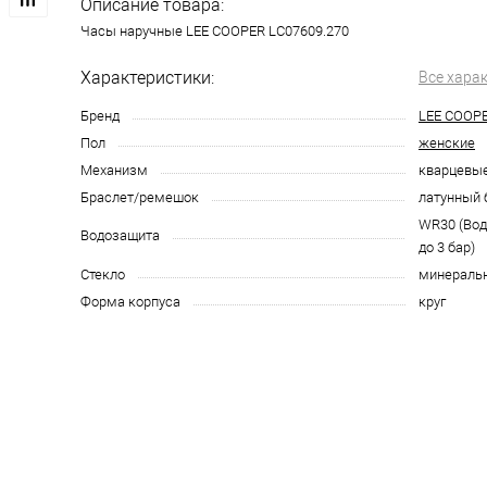
Описание товара:
Часы наручные LEE COOPER LC07609.270
Характеристики:
Все хара
Бренд
LEE COOP
Пол
женские
Механизм
кварцевы
Браслет/ремешок
латунный 
WR30 (Во
Водозащита
до 3 бар)
Стекло
минераль
Форма корпуса
круг