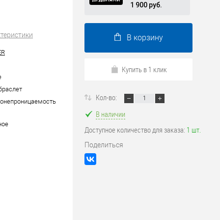
1 900 руб.
ктеристики
В корзину
ER
Купить в 1 клик
е
браслет
Кол-во:
донепроницаемость
В наличии
ное
Доступное количество для заказа:
1 шт.
Поделиться