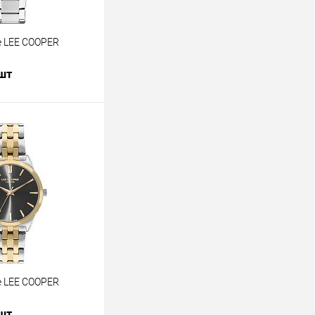
 LEE COOPER
 шт
В корзину
лик
К сравнению
В наличии
 LEE COOPER
 шт