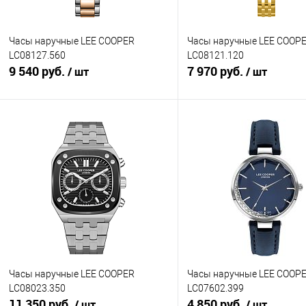
Часы наручные LEE COOPER
Часы наручные LEE COOP
LC08127.560
LC08121.120
9 540 руб.
7 970 руб.
/ шт
/ шт
В корзину
В корзину
Купить в 1 клик
К сравнению
Купить в 1 клик
К с
В избранное
В наличии
В избранное
В н
Часы наручные LEE COOPER
Часы наручные LEE COOP
LC08023.350
LC07602.399
11 350 руб.
4 850 руб.
/ шт
/ шт