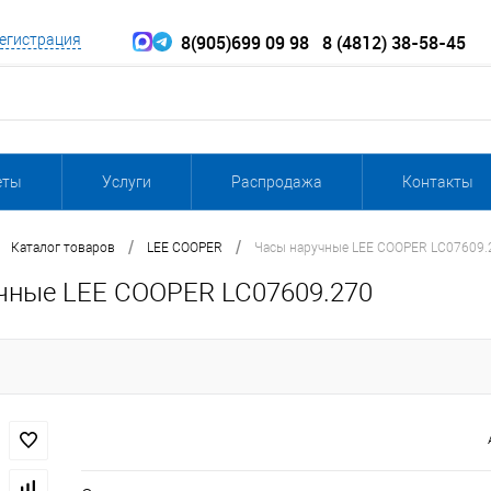
8(905)699 09 98
8 (4812) 38-58-45
егистрация
еты
Услуги
Распродажа
Контакты
/
/
Каталог товаров
LEE COOPER
Часы наручные LEE COOPER LC07609.
чные LEE COOPER LC07609.270