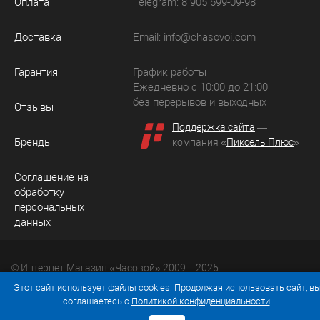
Оплата
Telegram: 8 905 699-09-98
Доставка
Email:
info@chasovoi.com
Гарантия
График работы
Ежедневно с 10:00 до 21:00
без перерывов и выходных
Отзывы
Поддержка сайта
—
Бренды
компания «
Пиксель Плюс
»
Соглашение на
обработку
персональных
данных
© Интернет Магазин «Часовой» 2009—2025
Юридический адрес: 214036 Россия, г. Смоленск, ул.
Этот сайт использует файлы cookies. Продолжая использовать сайт, в
Рыленкова, д. 61а, кв. 24.
соглашаетесь с
Политикой конфиденциальности
.