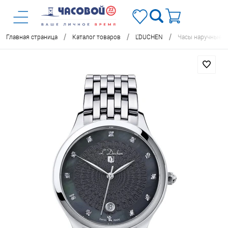
/
/
/
Главная страница
Каталог товаров
L'DUCHEN
Часы наручные L'