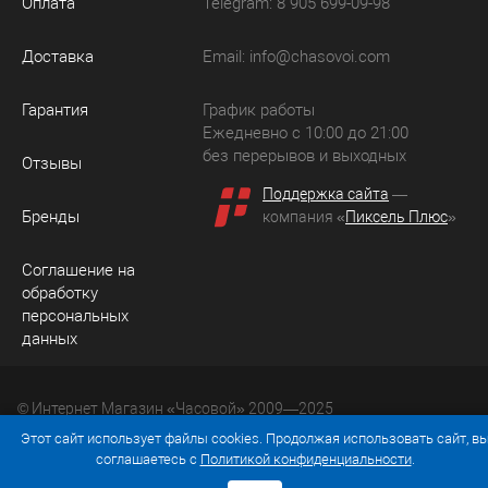
Оплата
Telegram: 8 905 699-09-98
Доставка
Email:
info@chasovoi.com
Гарантия
График работы
Ежедневно с 10:00 до 21:00
без перерывов и выходных
Отзывы
Поддержка сайта
—
Бренды
компания «
Пиксель Плюс
»
Соглашение на
обработку
персональных
данных
© Интернет Магазин «Часовой» 2009—2025
Юридический адрес: 214036 Россия, г. Смоленск, ул.
Этот сайт использует файлы cookies. Продолжая использовать сайт, в
Рыленкова, д. 61а, кв. 24.
соглашаетесь с
Политикой конфиденциальности
.