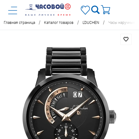
/
/
/
Главная страница
Каталог товаров
L'DUCHEN
Часы наручные L'