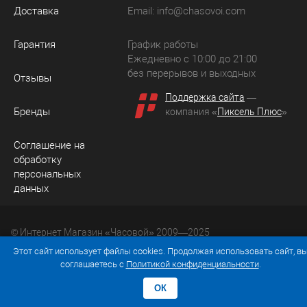
Доставка
Email:
info@chasovoi.com
Гарантия
График работы
Ежедневно с 10:00 до 21:00
без перерывов и выходных
Отзывы
Поддержка сайта
—
Бренды
компания «
Пиксель Плюс
»
Соглашение на
обработку
персональных
данных
© Интернет Магазин «Часовой» 2009—2025
Юридический адрес: 214036 Россия, г. Смоленск, ул.
Этот сайт использует файлы cookies. Продолжая использовать сайт, в
Рыленкова, д. 61а, кв. 24.
соглашаетесь с
Политикой конфиденциальности
.
ОК