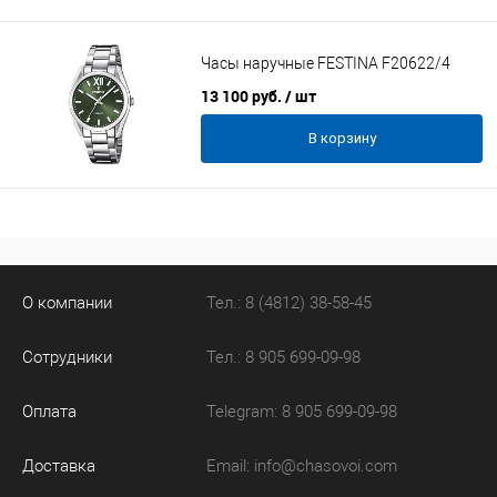
Часы наручные FESTINA F20622/4
13 100 руб.
/ шт
В корзину
О компании
Тел.: 8 (4812) 38-58-45
Сотрудники
Тел.: 8 905 699-09-98
Оплата
Telegram: 8 905 699-09-98
Доставка
Email:
info@chasovoi.com