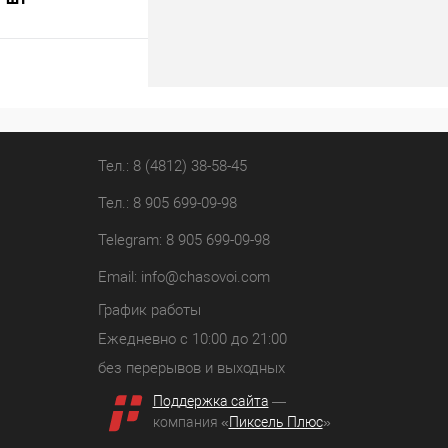
В корзину
лик
К сравнению
В наличии
Тел.: 8 (4812) 38-58-45
Тел.: 8 905 699-09-98
Telegram: 8 905 699-09-98
Email:
info@chasovoi.com
График работы
Ежедневно с 10:00 до 21:00
без перерывов и выходных
Поддержка сайта
—
компания «
Пиксель Плюс
»