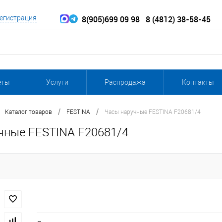
8(905)699 09 98
8 (4812) 38-58-45
егистрация
еты
Услуги
Распродажа
Контакты
/
/
Каталог товаров
FESTINA
Часы наручные FESTINA F20681/4
чные FESTINA F20681/4