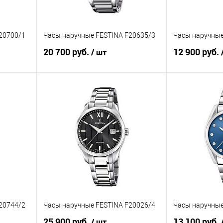
20700/1
Часы наручные FESTINA F20635/3
Часы наручные
20 700 руб.
12 900 руб.
/ шт
В корзину
равнению
Купить в 1 клик
К сравнению
Купить в 1 к
аличии
В избранное
В наличии
В избранное
20744/2
Часы наручные FESTINA F20026/4
Часы наручные
25 900 руб.
13 100 руб.
/ шт