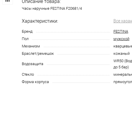
Описание товара:
Часы наручные FESTINA F20681/4
Характеристики:
Все хара
Бренд
FESTINA
Пол
мужской
Механизм
кварцевы
Браслет/ремешок
кожаный
WR50 (Во
Водозащита
до 5 бар)
Стекло
минераль
Форма корпуса
прямоугол