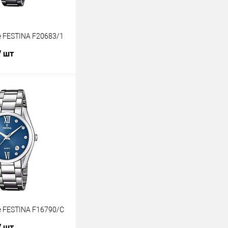
 FESTINA F20683/1
/ шт
В корзину
лик
К сравнению
В наличии
 FESTINA F16790/C
/ шт