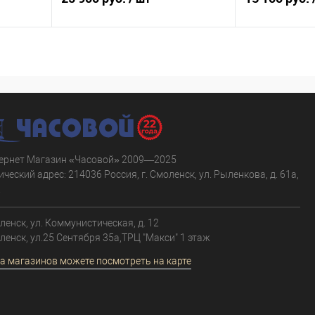
В корзину
равнению
Купить в 1 клик
К сравнению
Купить в 1 к
аличии
В избранное
В наличии
В избранное
ернет Магазин «Часовой» 2009—2025
ческий адрес: 214036 Россия, г. Смоленск, ул. Рыленкова, д. 61а,
.
оленск, ул. Коммунистическая, д. 12
оленск, ул.25 Сентября 35а,ТРЦ "Макси" 1 этаж
а магазинов можете посмотреть на карте