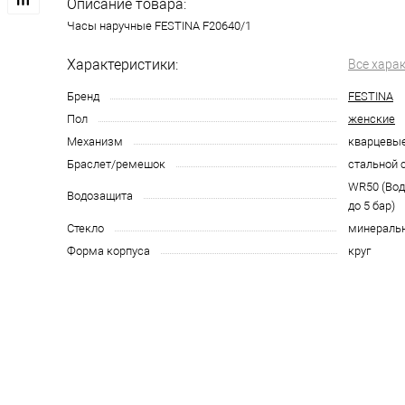
Описание товара:
Часы наручные FESTINA F20640/1
Характеристики:
Все хара
Бренд
FESTINA
Пол
женские
Механизм
кварцевы
Браслет/ремешок
стальной 
WR50 (Во
Водозащита
до 5 бар)
Стекло
минераль
Форма корпуса
круг