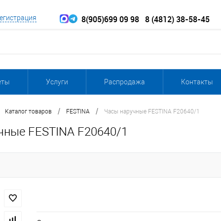
8(905)699 09 98
8 (4812) 38-58-45
егистрация
еты
Услуги
Распродажа
Контакты
/
/
Каталог товаров
FESTINA
Часы наручные FESTINA F20640/1
чные FESTINA F20640/1