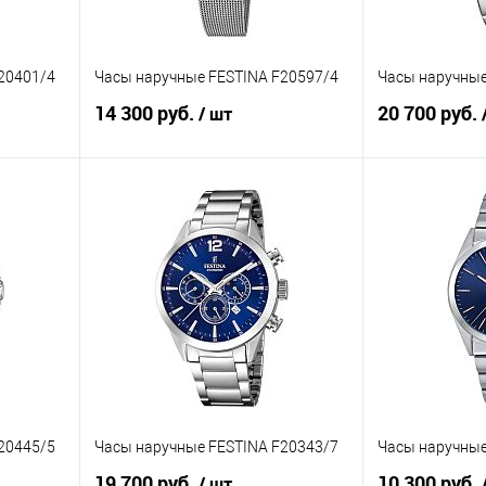
20401/4
Часы наручные FESTINA F20597/4
Часы наручные
14 300 руб.
20 700 руб.
/ шт
В корзину
равнению
Купить в 1 клик
К сравнению
Купить в 1 к
аличии
В избранное
В наличии
В избранное
20445/5
Часы наручные FESTINA F20343/7
Часы наручные
19 700 руб.
10 300 руб.
/ шт