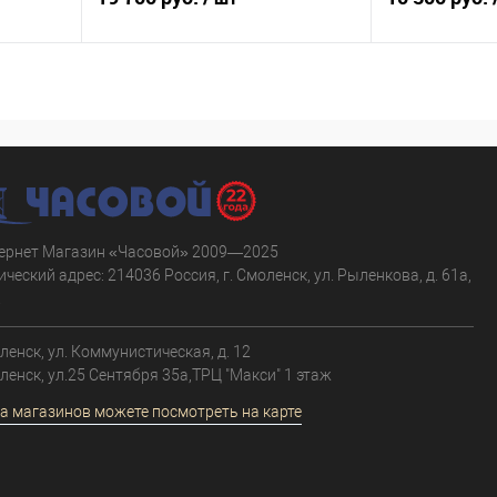
В корзину
равнению
Купить в 1 клик
К сравнению
Купить в 1 к
аличии
В избранное
В наличии
В избранное
ернет Магазин «Часовой» 2009—2025
ческий адрес: 214036 Россия, г. Смоленск, ул. Рыленкова, д. 61а,
.
оленск, ул. Коммунистическая, д. 12
оленск, ул.25 Сентября 35а,ТРЦ "Макси" 1 этаж
а магазинов можете посмотреть на карте