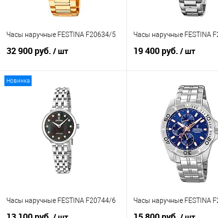
Часы наручные FESTINA F20634/5
Часы наручные FESTINA F
32 900 руб.
19 400 руб.
/ шт
/ шт
Новинка
В корзину
В корзину
Купить в 1 клик
К сравнению
Купить в 1 клик
К с
В избранное
В наличии
В избранное
В н
Часы наручные FESTINA F20744/6
Часы наручные FESTINA F
13 100 руб.
15 800 руб.
/ шт
/ шт