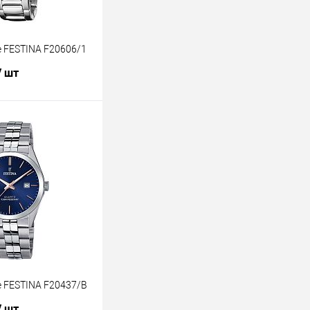
 FESTINA F20606/1
/ шт
В корзину
лик
К сравнению
В наличии
 FESTINA F20437/B
/ шт