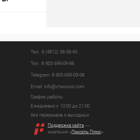
В корзину
лик
К сравнению
В наличии
Тел.: 8 (4812) 38-58-45
Тел.: 8 905 699-09-98
Telegram: 8 905 699-09-98
Email:
info@chasovoi.com
График работы
Ежедневно с 10:00 до 21:00
без перерывов и выходных
Поддержка сайта
—
компания «
Пиксель Плюс
»