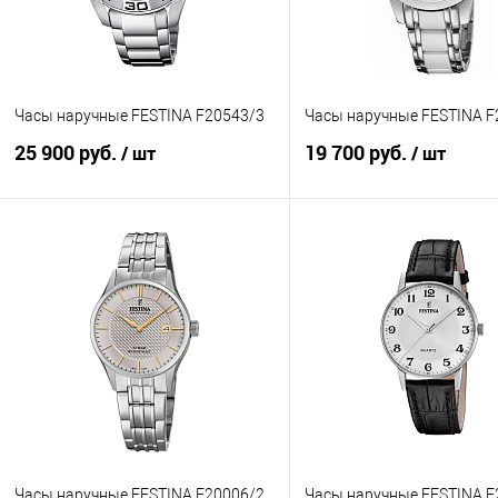
Часы наручные FESTINA F20543/3
Часы наручные FESTINA F
25 900 руб.
19 700 руб.
/ шт
/ шт
В корзину
В корзину
Купить в 1 клик
К сравнению
Купить в 1 клик
К с
В избранное
В наличии
В избранное
В н
Часы наручные FESTINA F20006/2
Часы наручные FESTINA F