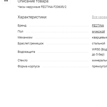
Описание товара:
Часы наручные FESTINA F20635/2
Характеристики:
Все хара
Бренд
FESTINA
Пол
мужской
Механизм
кварцевы
Браслет/ремешок
стальной
WR50 (Во
Водозащита
до 5 бар)
Стекло
минераль
Форма корпуса
прямоугол