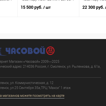
15 500 руб.
22 300 руб.
/ шт
В корзину
равнению
Купить в 1 клик
К сравнению
Купить в 1 к
аличии
В избранное
В наличии
В избранное
ернет Магазин «Часовой» 2009—2025
ческий адрес: 214036 Россия, г. Смоленск, ул. Рыленкова, д. 61а,
.
оленск, ул. Коммунистическая, д. 12
оленск, ул.25 Сентября 35а,ТРЦ "Макси" 1 этаж
а магазинов можете посмотреть на карте