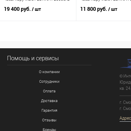
19 400 руб.
11 800 руб.
/ шт
/ шт
В корзину
В корзину
Купить в 1 клик
К сравнению
Купить в 1 клик
К с
Помощь и сервисы
В избранное
В наличии
В избранное
В н
О компании
© Инт
Сотрудники
Юриди
кв. 24
Оплата
Доставка
г. См
г. См
Гарантия
Адрес
Отзывы
Бренды