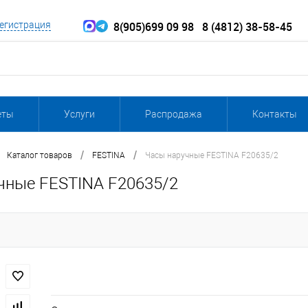
8(905)699 09 98
8 (4812) 38-58-45
егистрация
еты
Услуги
Распродажа
Контакты
/
/
Каталог товаров
FESTINA
Часы наручные FESTINA F20635/2
чные FESTINA F20635/2