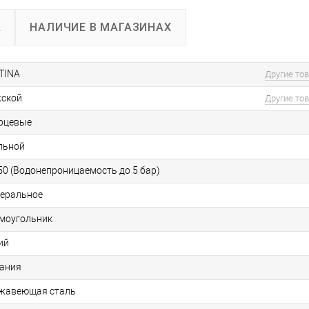
А
НАЛИЧИЕ В МАГАЗИНАХ
TINA
Другие то
ской
Другие то
рцевые
льной
0 (Водонепроницаемость до 5 бар)
еральное
моугольник
ий
ания
жавеющая сталь