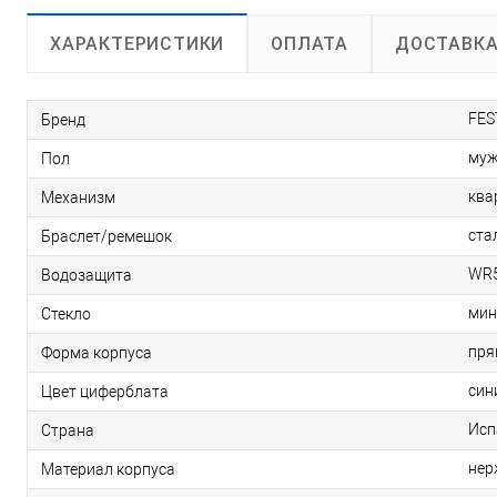
ОПЛАТА
ДОСТАВК
ХАРАКТЕРИСТИКИ
FES
Бренд
муж
Пол
ква
Механизм
ста
Браслет/ремешок
WR5
Водозащита
мин
Стекло
пря
Форма корпуса
син
Цвет циферблата
Исп
Страна
нер
Материал корпуса