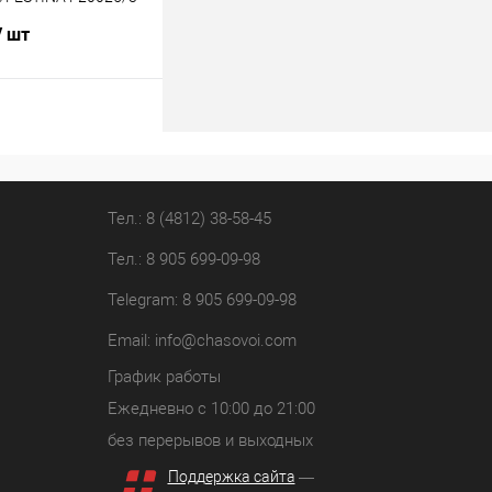
/ шт
В корзину
лик
К сравнению
В наличии
Тел.: 8 (4812) 38-58-45
Тел.: 8 905 699-09-98
Telegram: 8 905 699-09-98
Email:
info@chasovoi.com
График работы
Ежедневно с 10:00 до 21:00
без перерывов и выходных
Поддержка сайта
—