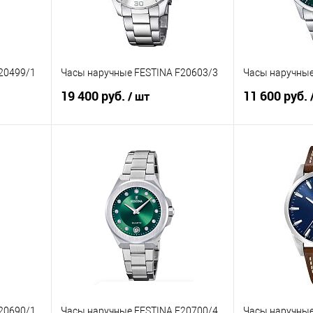
20499/1
Часы наручные FESTINA F20603/3
Часы наручные
19 400 руб.
11 600 руб.
/ шт
В корзину
равнению
Купить в 1 клик
К сравнению
Купить в 1 к
аличии
В избранное
В наличии
В избранное
20690/1
Часы наручные FESTINA F20700/4
Часы наручные