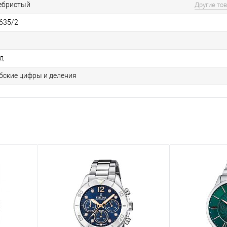
ебристый
Другие то
635/2
од
бские цифры и деления