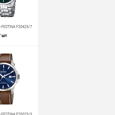
 FESTINA F20425/7
/ шт
В корзину
лик
К сравнению
В наличии
 FESTINA F20025/3