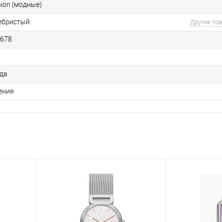
hion (модные)
ебристый
Другие то
678
ода
ения