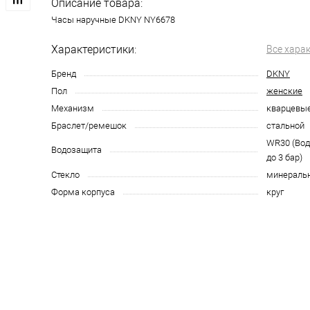
Описание товара:
Часы наручные DKNY NY6678
Характеристики:
Все хара
Бренд
DKNY
Пол
женские
Механизм
кварцевы
Браслет/ремешок
стальной
WR30 (Во
Водозащита
до 3 бар)
Стекло
минераль
Форма корпуса
круг