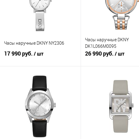
Часы наручные DKNY
Часы наручные DKNY NY2306
DK1L066M0095
17 990 руб.
26 990 руб.
/ шт
/ шт
В корзину
В корзину
Купить в 1 клик
К сравнению
Купить в 1 клик
К с
В избранное
В наличии
В избранное
В н