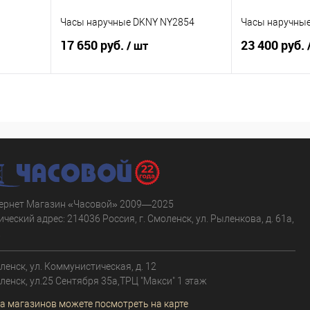
Часы наручные DKNY NY2854
Часы наручны
17 650 руб.
23 400 руб.
/ шт
В корзину
равнению
Купить в 1 клик
К сравнению
Купить в 1 к
аличии
В избранное
В наличии
В избранное
ернет Магазин «Часовой» 2009—2025
ческий адрес: 214036 Россия, г. Смоленск, ул. Рыленкова, д. 61а,
.
оленск, ул. Коммунистическая, д. 12
оленск, ул.25 Сентября 35а,ТРЦ "Макси" 1 этаж
а магазинов можете посмотреть на карте