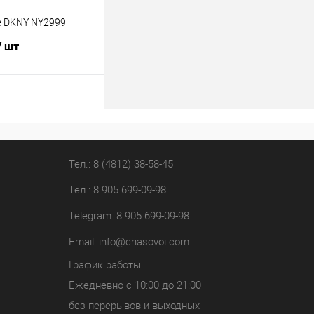
е DKNY NY2999
/ шт
В корзину
лик
К сравнению
В наличии
Тел.: 8 (4812) 38-58-45
Тел.: 8 905 699-09-98
Telegram: 8 905 699-09-98
Email:
info@chasovoi.com
График работы
Ежедневно с 10:00 до 21:00
без перерывов и выходных