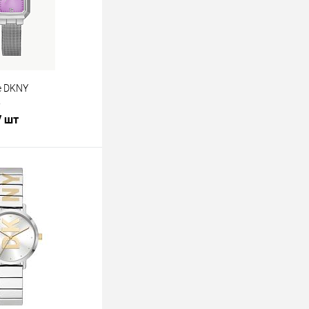
е DKNY
5
/ шт
В корзину
лик
К сравнению
В наличии