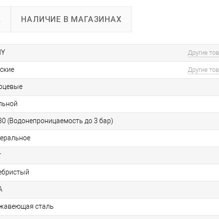
А
НАЛИЧИЕ В МАГАЗИНАХ
NY
Другие то
ские
Другие то
рцевые
льной
0 (Водонепроницаемость до 3 бар)
еральное
г
ебристый
А
жавеющая сталь