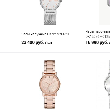
Часы наручны
Часы наручные DKNY NY6623
DK1L076M012
23 400 руб.
16 990 руб.
/ шт
В корзину
равнению
Купить в 1 клик
К сравнению
Купить в 1 к
аличии
В избранное
В наличии
В избранное