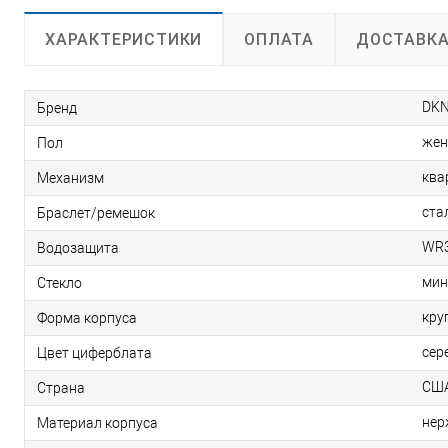
ОПЛАТА
ДОСТАВК
ХАРАКТЕРИСТИКИ
DK
Бренд
жен
Пол
ква
Механизм
ста
Браслет/ремешок
WR3
Водозащита
мин
Стекло
кру
Форма корпуса
сер
Цвет циферблата
СШ
Страна
нер
Материал корпуса