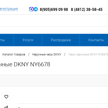
8(905)699 09 98
8 (4812) 38-58-45
егистрация
еты
Услуги
Распродажа
Контакты
/
/
Каталог товаров
Наручные часы DKNY
Часы наручные DKNY NY667
чные DKNY NY6678