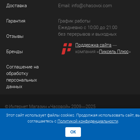
Доставка
Email:
info@chasovoi.com
Гарантия
График работы
Ежедневно с 10:00 до 21:00
без перерывов и выходных
Отзывы
Поддержка сайта
—
Бренды
компания «
Пиксель Плюс
»
Соглашение на
обработку
персональных
данных
© Интернет Магазин «Часовой» 2009—2025
Юридический адрес: 214036 Россия, г. Смоленск, ул.
Этот сайт использует файлы cookies. Продолжая использовать сайт, в
Рыленкова, д. 61а, кв. 24.
соглашаетесь с
Политикой конфиденциальности
.
ОК