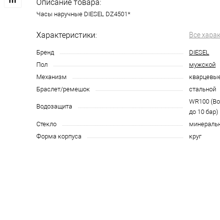
Описание товара:
Часы наручные DIESEL DZ4501*
Характеристики:
Все хара
Бренд
DIESEL
Пол
мужской
Механизм
кварцевы
Браслет/ремешок
стальной
WR100 (В
Водозащита
до 10 бар)
Стекло
минераль
Форма корпуса
круг