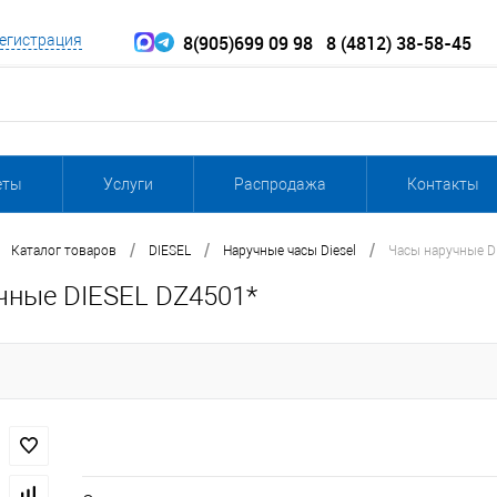
8(905)699 09 98
8 (4812) 38-58-45
егистрация
еты
Услуги
Распродажа
Контакты
/
/
/
Каталог товаров
DIESEL
Наручные часы Diesel
Часы наручные D
чные DIESEL DZ4501*