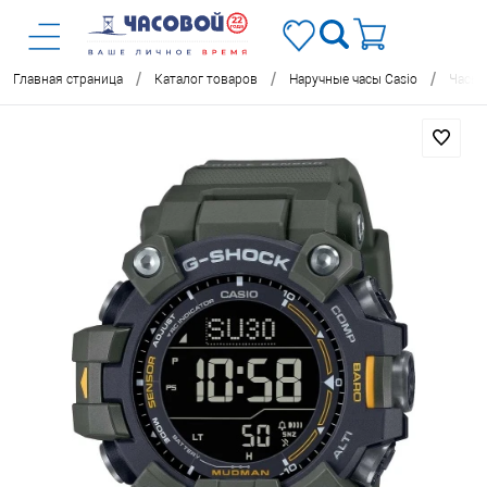
/
/
/
Главная страница
Каталог товаров
Наручные часы Casio
Часы 