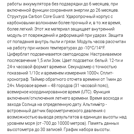
работы аккумулятора без подзарядки до 6 месяцев, при
включенной функции сохранения энергии до 26 месяцев.
Структура Carbon Core Guard. Ударопрочный корпус с
карбоновыми волокнами более прочный и, в то же время,
более легкий. Этот же материал защищает внутренний
модуль от повреждений и деформаций при ударах. Защита
от попадания внутрь пыли и грязи. Модуль часов рассчитан
на работу при низких температурах до -10°С/14°F.
Циферблат подсвечивается светодиодом. Настраиваемое
послесвечение 1,5 или 3сек. Цвет подсветки: белый. 12-ти и
24-х часовой формат времени. Секундомер с точностью
показаний 1/10с и временем измерения 1000ч. Сплит-
хронограф. Таймер обратного отсчета времени от 1мин до
24ч. Мировое время – 48 городов (31 часовой пояс),
всемирное координированное время (UTC). Функция
включения/отключения летнего времени. Время восхода и
захода Солнца на определенную дату. Альтиме́тр -
встроенный датчик барометрического давления с
возможностью вывода результатов в единицах высоты над
уровнем моря (от -700 до 10000 метров). Память данных
высотометра до 30 записей. График набора высоты.