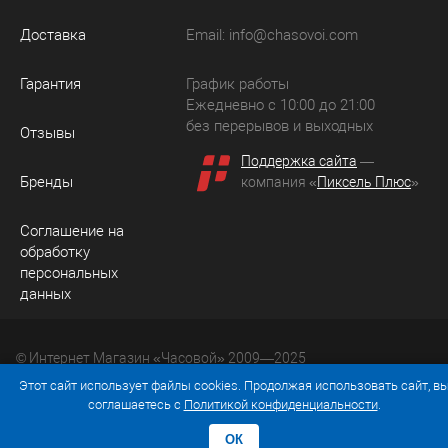
Доставка
Email:
info@chasovoi.com
Гарантия
График работы
Ежедневно с 10:00 до 21:00
без перерывов и выходных
Отзывы
Поддержка сайта
—
Бренды
компания «
Пиксель Плюс
»
Соглашение на
обработку
персональных
данных
© Интернет Магазин «Часовой» 2009—2025
Юридический адрес: 214036 Россия, г. Смоленск, ул.
Этот сайт использует файлы cookies. Продолжая использовать сайт, в
Рыленкова, д. 61а, кв. 24.
соглашаетесь с
Политикой конфиденциальности
.
ОК