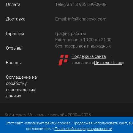
Оплата
Telegram: 8 905 699-09-98
Доставка
Email:
info@chasovoi.com
Гарантия
График работы
Ежедневно с 10:00 до 21:00
без перерывов и выходных
Отзывы
Поддержка сайта
—
Бренды
компания «
Пиксель Плюс
»
Соглашение на
обработку
персональных
данных
© Интернет Магазин «Часовой» 2009—2025
Юридический адрес: 214036 Россия, г. Смоленск, ул.
Этот сайт использует файлы cookies. Продолжая использовать сайт, в
Рыленкова, д. 61а, кв. 24.
соглашаетесь с
Политикой конфиденциальности
.