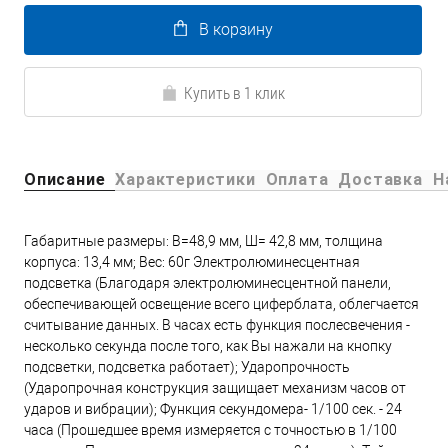
В корзину
Купить в 1 клик
Описание
Характеристики
Оплата
Доставка
Н
Габаритные размеры: В=48,9 мм, Ш= 42,8 мм, толщина
корпуса: 13,4 мм; Вес: 60г Электролюминесцентная
подсветка (Благодаря электролюминесцентной панели,
обеспечивающей освещение всего циферблата, облегчается
считывание данных. В часах есть функция послесвечения -
несколько секунда после того, как Вы нажали на кнопку
подсветки, подсветка работает); Ударопрочность
(Ударопрочная конструкция защищает механизм часов от
ударов и вибрации); Функция секундомера- 1/100 сек. - 24
часа (Прошедшее время измеряется с точностью в 1/100