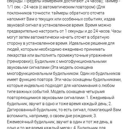
секунды. Пределы измерения достигают 24 часов); Таймер -
1/1 сек. - 24 часа (с автоматическим повтором) (Для
поклонников точности: таймеры обратного отсчета
напомнят Вам о текущих или особенных событиях, издав
звуковой сигнал в установленное время. Время можно
предварительно настроить от 1 секунды и до 24 часов. Часы
могут затем автоматически начать отсчет в обратную
сторону в установленное время. Идеальное решение для
людей, которым необходимо ежедневно принимать
лекарства или выполнять промежуточные упражнения
(тренировки)); Будильник с многофункциональными
звуковыми сигналами (Эта модель оснащена
многофункциональным будильником. Один из будильников
имеет функцию повтора. Эти часы оснащены будильниками,
которые индеально подходят для напоминания о любом
типе важных событий. Модель оснащена четырьмя
повторяющимися звуковыми сигналами: 1. Ежедневный
будильник, звучит в одно и тоже время каждый день; 2.
Датированный будильник, то есть сигнал, помогающий Вам
вспомнить, например, о своем дне рождения; 3.
Ежемесячный будильник, звучит в один и тот же день, в
одно и то же время каждый месяц; 4. Будильник для