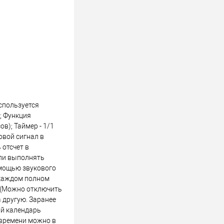
используется
; Функция
в); Таймер - 1/1
овой сигнал в
 отсчет в
или выполнять
омощью звукового
 каждом полном
к (Можно отключить
а другую. Заранее
ий календарь
 времени можно в