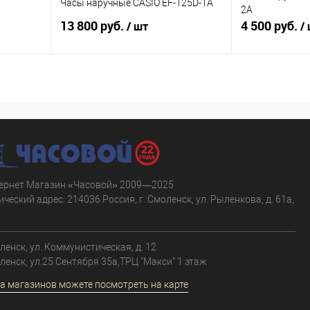
Часы наручные CASIO EF-125D-1A
2A
13 800 руб.
4 500 руб.
/ шт
/
В корзину
равнению
Купить в 1 клик
К сравнению
Купить в 1 к
аличии
В избранное
В наличии
В избранное
ернет Магазин «Часовой» 2009—2025
ческий адрес: 214036 Россия, г. Смоленск, ул. Рыленкова, д. 61а,
.
оленск, ул. Коммунистическая, д. 12
оленск, ул.25 Сентября 35а,ТРЦ "Макси" 1 этаж
а магазинов можете посмотреть на карте