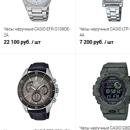
Часы наручные CASIO EFR-S108DE-
Часы наручные CASIO LTP
2A
4A
22 100 руб.
7 200 руб.
/ шт
/ шт
В корзину
В корзину
Купить в 1 клик
К сравнению
Купить в 1 клик
К с
В избранное
В наличии
В избранное
В н
Часы наручные CASIO GBD