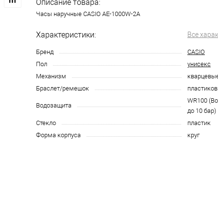
Описание товара:
Часы наручные CASIO AE-1000W-2A
Характеристики:
Все хара
Бренд
CASIO
Пол
унисекс
Механизм
кварцевы
Браслет/ремешок
пластико
WR100 (В
Водозащита
до 10 бар)
Стекло
пластик
Форма корпуса
круг