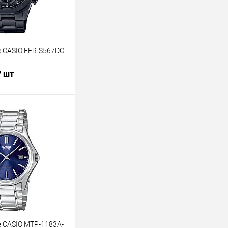
 CASIO EFR-S567DC-
/ шт
В корзину
лик
К сравнению
В наличии
 CASIO MTP-1183A-