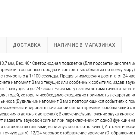
А
ДОСТАВКА
НАЛИЧИЕ В МАГАЗИНАХ
13,7 мм; Вес: 40г Светодиодная подсветка (Для подсветки дисплея 
времени в основных городах и конкретных областях по всему миру)
 с точностью в 1/100 секунды. Пределы измерения достигают 24 часо
отсчета напомнят Вам о текущих или особенных событиях, издав звук
 1 секунды и до 24 часов. Часы могут затем автоматически начать
 для людей, которым необходимо ежедневно принимать лекарства 
льников (Будильник напомнит Вам о повторяющихся событиях с п
же можете активировать почасовой сигнал времени, сообщающий о
овещения о важных встречах); Включение/выключение звука кнопо
дут издавать звуковой сигнал при переключении от одной функции н
а остаются активными, если звук кнопок отключен); Автоматическ
т точную дату); 12/24-часовое отображение времени (Отображение