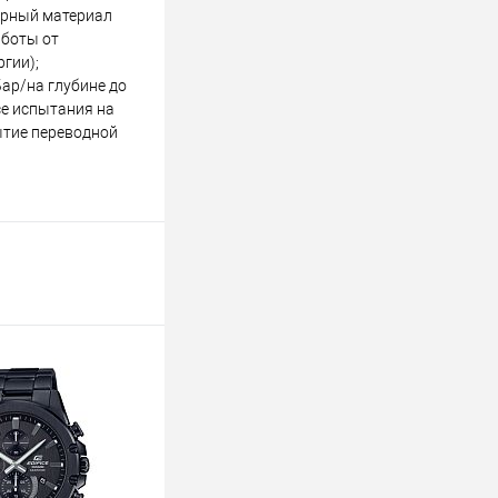
ерный материал
аботы от
гии);
ар/на глубине до
се испытания на
рытие переводной