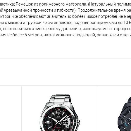
пластика; Ремешок из полимерного материала. (Натуральный полим
й чрезвычайной прочности и гибкости); Продолжительное время р
ектронике обеспечивают значительно более низкое потребление энер
ия с маской и трубкой: часы являются водонепроницаемыми до 10 Б
я, но относится к атмосферному давлению, используемого в процес
ия не более 5 метров, нажатие кнопок под водой, равно как и отк