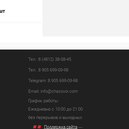
 шт
В корзину
лик
К сравнению
В наличии
Тел.: 8 (4812) 38-58-45
Тел.: 8 905 699-09-98
Telegram: 8 905 699-09-98
Email:
info@chasovoi.com
График работы
Ежедневно с 10:00 до 21:00
без перерывов и выходных
Поддержка сайта
—