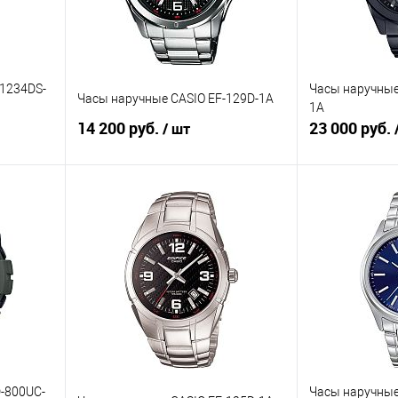
-1234DS-
Часы наручные
Часы наручные CASIO EF-129D-1A
1A
14 200 руб.
23 000 руб.
/ шт
В корзину
равнению
Купить в 1 клик
К сравнению
Купить в 1 к
аличии
В избранное
В наличии
В избранное
-800UC-
Часы наручные