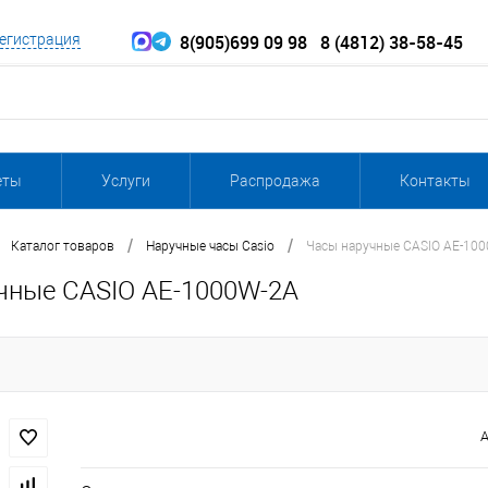
8(905)699 09 98
8 (4812) 38-58-45
егистрация
еты
Услуги
Распродажа
Контакты
/
/
Каталог товаров
Наручные часы Casio
Часы наручные CASIO AE-10
чные CASIO AE-1000W-2A
А