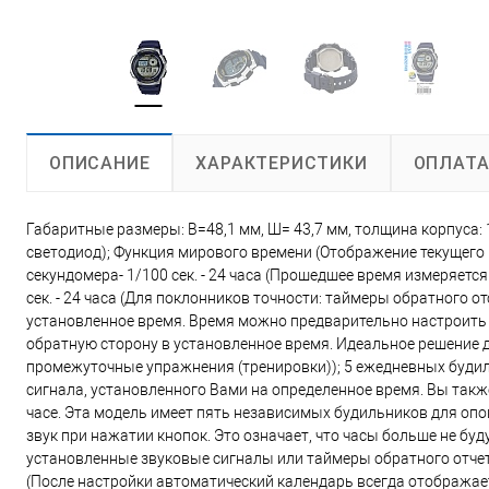
ХАРАКТЕРИСТИКИ
ОПЛАТ
ОПИСАНИЕ
Габаритные размеры: В=48,1 мм, Ш= 43,7 мм, толщина корпуса: 
светодиод); Функция мирового времени (Отображение текущего 
секундомера- 1/100 сек. - 24 часа (Прошедшее время измеряется
сек. - 24 часа (Для поклонников точности: таймеры обратного 
установленное время. Время можно предварительно настроить от
обратную сторону в установленное время. Идеальное решение
промежуточные упражнения (тренировки)); 5 ежедневных буди
сигнала, установленного Вами на определенное время. Вы так
часе. Эта модель имеет пять независимых будильников для оп
звук при нажатии кнопок. Это означает, что часы больше не бу
установленные звуковые сигналы или таймеры обратного отчет
(После настройки автоматический календарь всегда отображае