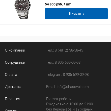
54 800 руб.
/ шт
В корзину
О компании
Тел.: 8 (4812) 38-58-45
Сотрудники
Тел.: 8 905 699-09-98
Оплата
Telegram: 8 905 699-09-98
Доставка
Email:
info@chasovoi.com
Гарантия
График работы
Ежедневно с 10:00 до 21:00
без перерывов и выходных