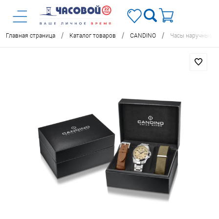
/
/
/
Главная страница
Каталог товаров
CANDINO
Часы наручные C