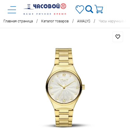
/
/
/
Главная страница
Каталог товаров
AMALYS
Часы наручные Am