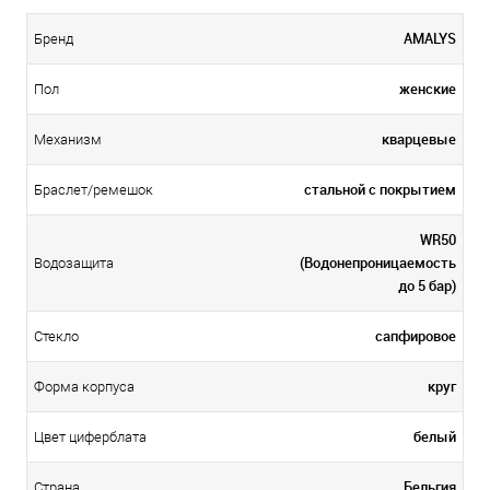
AMALYS
Бренд
женские
Пол
кварцевые
Механизм
стальной c покрытием
Браслет/ремешок
WR50
(Водонепроницаемость
Водозащита
до 5 бар)
сапфировое
Стекло
круг
Форма корпуса
белый
Цвет циферблата
Бельгия
Страна