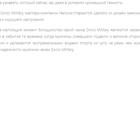
а узнавать, который сейчас час даже в условиях кромешной темноты.
Swiss Military, мастера компании Hanowa стараются сделать их дизайн максим
 и хорошего настроения.
 в настоящий момент большинство серий часов Swiss Military являются часа
 в небытие те времена, когда мужчины совершали подвиги и великие откр
ни и увлекаются экстремальными видами спорта ни чуть не реже, чем муж
надежности мужским часам Swiss Military.