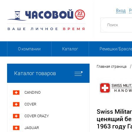
Вход
Р
О компании
Каталог
Ремешки/Брасл
/
Главная страница
Каталог товаров
CANDINO
COVER
Swiss Milit
COVER CRAZY
ценящий бе
1963 году 
JAGUAR