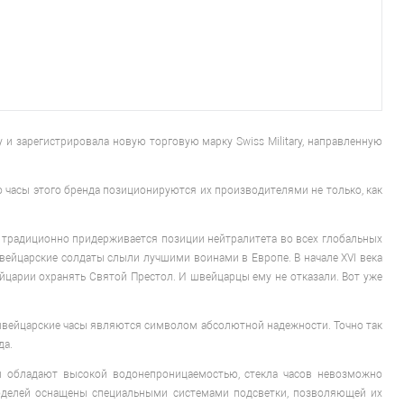
и зарегистрировала новую торговую марку Swiss Military, направленную
что часы этого бренда позиционируются их производителями не только, как
я традиционно придерживается позиции нейтралитета во всех глобальных
вейцарские солдаты слыли лучшими воинами в Европе. В начале XVI века
йцарии охранять Святой Престол. И швейцарцы ему не отказали. Вот уже
 швейцарские часы являются символом абсолютной надежности. Точно так
да.
сы обладают высокой водонепроницаемостью, стекла часов невозможно
оделей оснащены специальными системами подсветки, позволяющей их