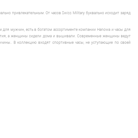
ально привлекательным. От часов Swiss Military буквально исходит заряд
ми для мужчин, есть в богатом ассортименте компании Hanowa и часы для
ытия, а женщины сидели дома и вышивали. Современные женщины ведут
чины.. В коллекцию входят спортивные часы, не уступающие по своей