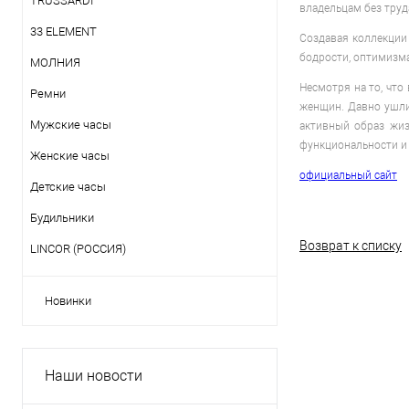
TRUSSARDI
владельцам без труд
33 ELEMENT
Создавая коллекции 
бодрости, оптимизма
МОЛНИЯ
Несмотря на то, что
Ремни
женщин. Давно ушли
Мужские часы
активный образ жиз
функциональности и 
Женские часы
официальный сайт
Детские часы
Будильники
Возврат к списку
LINCOR (РОССИЯ)
Новинки
Наши новости