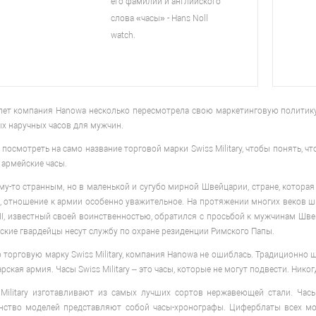
его фамилии и английского
слова «часы» - Hans Noll
watch.
лет компания Hanowa несколько пересмотрела свою маркетинговую политику 
х наручных часов для мужчин.
 посмотреть на само название торговой марки Swiss Military, чтобы понять, 
 армейские часы.
му-то странным, но в маленькой и сугубо мирной Швейцарии, стране, котора
, отношение к армии особенно уважительное. На протяжении многих веков ш
I, известный своей воинственностью, обратился с просьбой к мужчинам Шве
ские гвардейцы несут службу по охране резиденции Римского Папы.
торговую марку Swiss Military, компания Hanowa не ошиблась. Традиционно
ская армия. Часы Swiss Military – это часы, которые не могут подвести. Никог
 Military изготавливают из самых лучших сортов нержавеющей стали. Ча
нство моделей представляют собой часы-хронографы. Циферблаты всех м