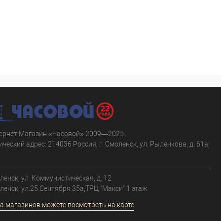
ернет Магазин «Часовой» 2009—2025
ческий адрес: 214036 Россия, г. Смоленск, ул. Рыленкова, д. 61а,
.
оленск, ул. Коммунистическая, д. 12
оленск, ул.25 Сентября 35а,ТРЦ "Макси" 1 этаж
а магазинов можете посмотреть на карте