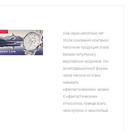
Уже через несколько лет
после основания компании
Hanowa ее продукция стала
весьма популярна у
европейских модников. Из-
за нетрадиционной формы
часов Hanowa их стали
называть
«фантастическими» часами.
К «фантастическим»
относились, прежде всего,
часы-кулоны и часы-кольца.