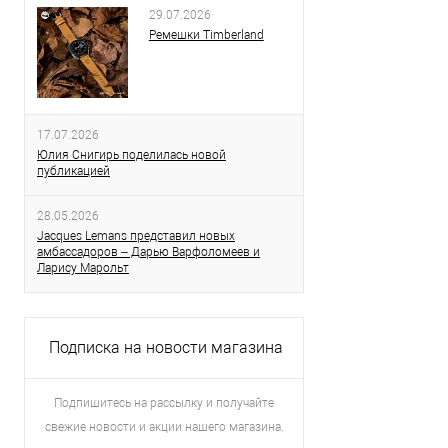
29.07.2026
Ремешки Timberland
17.07.2026
Юлия Снигирь поделилась новой
публикацией
28.05.2026
Jacques Lemans представил новых
амбассадоров – Дарью Варфоломеев и
Ларису Марольт
Подписка на новости магазина
Подпишитесь на рассылку и получайте
свежие новости и акции нашего магазина.