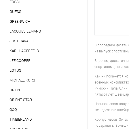
FOSSIL
GUESS
GREENWICH
JACQUES LEMANS
JUST CAVALLI
В последние десять 
KARL LAGERFELD
на выпуск спортивны
LEE COOPER
Впрочем, достаточно
спортивные, но и как
LOTUS
Как ни покажется ко
MICHAEL KORS
военных конфликтах
Римский Папа Юлий I
ORIENT
пятьсот лет швейцар
ORIENT STAR
Называя свою новую 
Q&Q
же надежна и швейцар
TIMBERLAND
Корпус часов Swiss
поцарапать. Больши