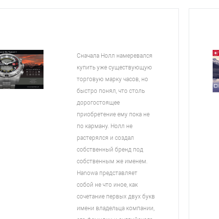
Сначала Нолл намеревался
купить уже существующую
торговую марку часов, но
быстро понял, что столь
дорогостоящее
приобретение ему пока не
по карману. Нолл не
растерялся и создал
собственный бренд под
собственным же именем.
Hanowa представляет
собой не что иное, как
сочетание первых двух букв
имени владельца компании,