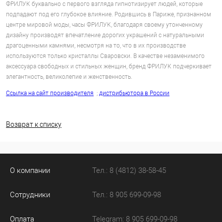
ФРИЛУК буквально с первого взгляда гипнотизирует людей, которые
подпадают под его глубокое влияние. Родившись в Париже, признанном
центре мировой моды, часы ФРИЛУК, благодаря своему утонченному
дизайну производят впечатление дорогих украшений с натуральными
драгоценными камнями, несмотря на то, что в их производстве
используются только кристаллы Сваровски. В качестве незаменимого
аксессуара свободных и стильных женщин, бренд ФРИЛУК подчеркивает
элегантность, великолепие и женственность.
Ссылка на сайт производителя
;
дистрибьютора в России
Возврат к списку
О компании
Тел.: 8 (4812) 38-58-45
Сотрудники
Тел.: 8 905 699-09-98
Оплата
Telegram: 8 905 699-09-98