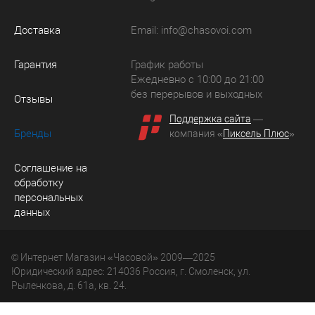
Доставка
Email:
info@chasovoi.com
Гарантия
График работы
Ежедневно с 10:00 до 21:00
без перерывов и выходных
Отзывы
Поддержка сайта
—
Бренды
компания «
Пиксель Плюс
»
Соглашение на
обработку
персональных
данных
© Интернет Магазин «Часовой» 2009—2025
Юридический адрес: 214036 Россия, г. Смоленск, ул.
Рыленкова, д. 61а, кв. 24.