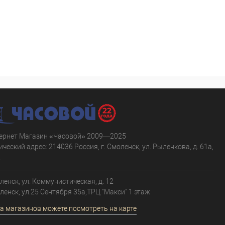
ернет Магазин «Часовой» 2009—2025
ческий адрес: 214036 Россия, г. Смоленск, ул. Рыленкова, д. 61а,
.
оленск, ул. Коммунистическая, д. 12
оленск, ул.25 Сентября 35а,ТРЦ "Макси" 1 этаж
а магазинов можете посмотреть на карте