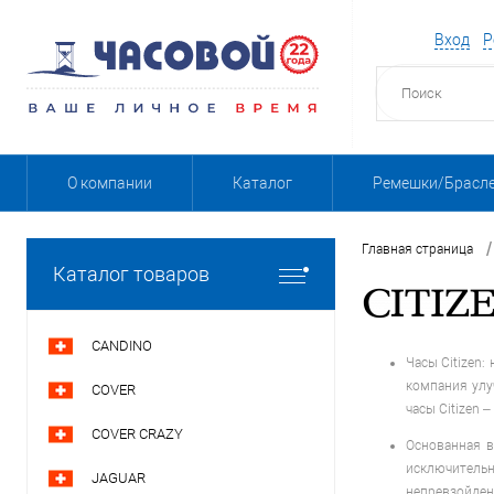
Вход
Р
О компании
Каталог
Ремешки/Брасл
/
Главная страница
Каталог товаров
CANDINO
Часы Citizen:
компания улу
COVER
часы Citizen 
COVER CRAZY
Основанная в
исключительн
JAGUAR
непревзойден