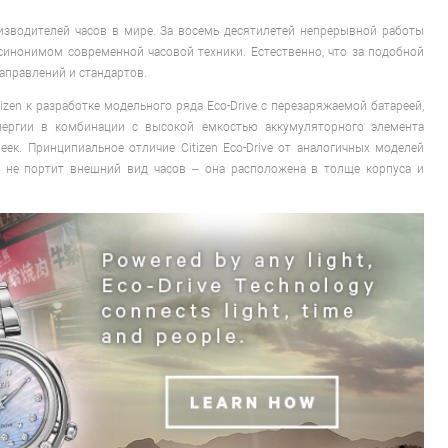
оизводителей часов в мире. За восемь десятилетей непрерывной работы
и синонимом современной часовой техники. Естественно, что за подобной
аправлений и стандартов.
en к разработке модельного ряда Eco-Drive с перезаряжаемой батареей,
энергии в комбинации с высокой емкостью аккумуляторного элемента
ек. Принципиальное отличие Citizen Eco-Drive от аналогичных моделей
о не портит внешний вид часов – она расположена в толще корпуса и