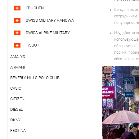
L'DUCHEN
Сегодня комп
сотрудникам 
SWISS MILITARY HANOWA
популярность
SWISS ALPINE MILITARY
Неудобство э
использующе
TISSOT
обеспечивает
прочих произ
AMALYS
абсолютно не
ARMANI
BEVERLY HILLS POLO CLUB
CASIO
CITIZEN
DIESEL
DKNY
FESTINA