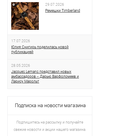
29.07.2026
Ремешки Timberland
17.07.2026
Юлия Снигирь поделилась новой
публикацией
28.05.2026
Jacques Lemans представил новых
амбассадоров – Дарью Варфоломеев и
Ларису Марольт
Подписка на новости магазина
Подпишитесь на рассылку и получайте
свежие новости и акции нашего магазина.