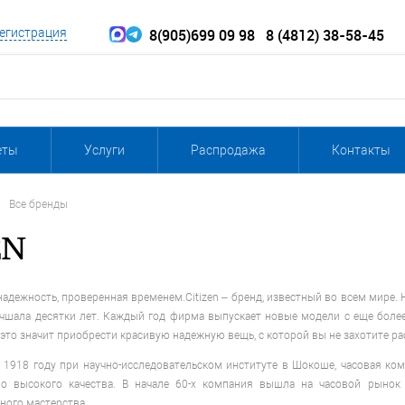
8(905)699 09 98
8 (4812) 38-58-45
егистрация
еты
Услуги
Распродажа
Контакты
Все бренды
 надежность, проверенная временем.Citizen – бренд, известный во всем мире.
чшала десятки лет. Каждый год фирма выпускает новые модели с еще бо
– это значит приобрести красивую надежную вещь, с которой вы не захотите ра
 1918 году при научно-исследовательском институте в Шокоше, часовая ком
о высокого качества. В начале 60-х компания вышла на часовой рынок Г
ного мастерства.