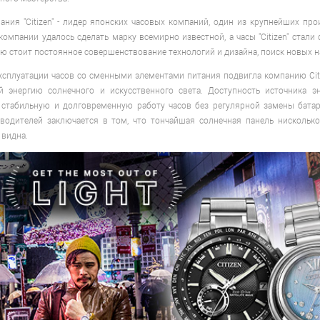
ания "Citizen" - лидер японских часовых компаний, один из крупнейших пр
компании удалось сделать марку всемирно известной, а часы "Citizen" стал
ю стоит постоянное совершенствование технологий и дизайна, поиск новых н
ксплуатации часов со сменными элементами питания подвигла компанию Citiz
й энергию солнечного и искусственного света. Доступность источника 
 стабильную и долговременную работу часов без регулярной замены батаре
водителей заключается в том, что тончайшая солнечная панель нискольк
 видна.