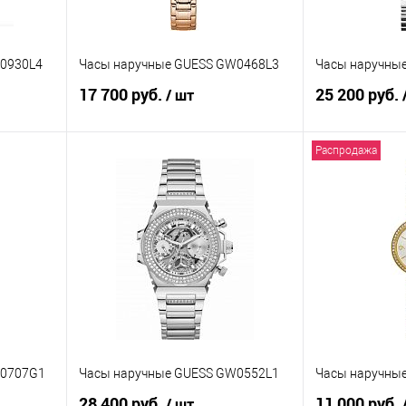
0930L4
Часы наручные GUESS GW0468L3
Часы наручны
17 700 руб.
25 200 руб.
/ шт
Распродажа
В корзину
равнению
Купить в 1 клик
К сравнению
Купить в 1 к
аличии
В избранное
В наличии
В избранное
W0707G1
Часы наручные GUESS GW0552L1
Часы наручны
28 400 руб.
11 000 руб.
/ шт