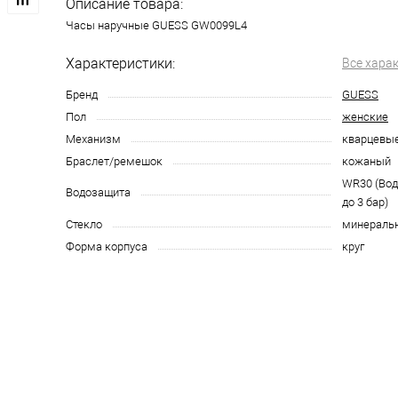
Описание товара:
Часы наручные GUESS GW0099L4
Характеристики:
Все хара
Бренд
GUESS
Пол
женские
Механизм
кварцевы
Браслет/ремешок
кожаный
WR30 (Во
Водозащита
до 3 бар)
Стекло
минераль
Форма корпуса
круг