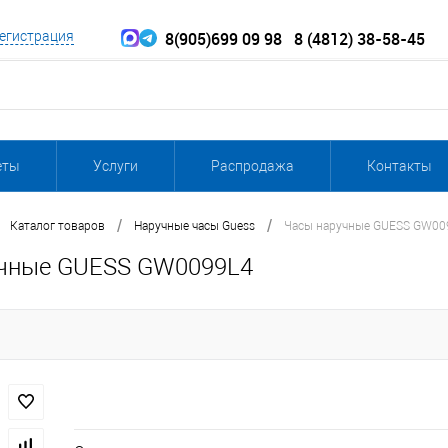
8(905)699 09 98
8 (4812) 38-58-45
егистрация
еты
Услуги
Распродажа
Контакты
/
/
Каталог товаров
Наручные часы Guess
Часы наручные GUESS GW00
чные GUESS GW0099L4