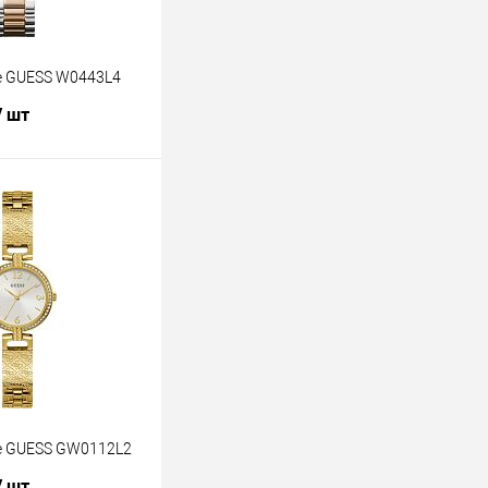
е GUESS W0443L4
/ шт
В корзину
лик
К сравнению
В наличии
е GUESS GW0112L2
/ шт