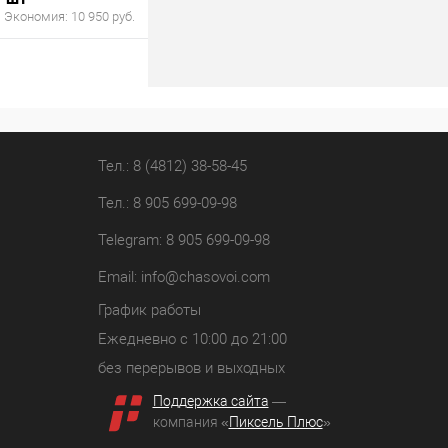
Экономия:
10 950 руб.
В корзину
лик
К сравнению
В наличии
Тел.: 8 (4812) 38-58-45
Тел.: 8 905 699-09-98
Telegram: 8 905 699-09-98
Email:
info@chasovoi.com
График работы
Ежедневно с 10:00 до 21:00
без перерывов и выходных
Поддержка сайта
—
компания «
Пиксель Плюс
»