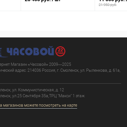
21 950 руб.
В корзину
равнению
Купить в 1 клик
К сравнению
Купить в 1 к
аличии
В избранное
В наличии
В избранное
ернет Магазин «Часовой» 2009—2025
ческий адрес: 214036 Россия, г. Смоленск, ул. Рыленкова, д. 61а,
.
оленск, ул. Коммунистическая, д. 12
оленск, ул.25 Сентября 35а,ТРЦ "Макси" 1 этаж
а магазинов можете посмотреть на карте