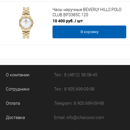
Часы наручные BEVERLY HILLS POLO
CLUB BP3385C.120
10 400 руб.
/ шт
В корзину
О компании
Тел.: 8 (4812) 38-58-45
Сотрудники
Тел.: 8 905 699-09-98
Оплата
Telegram: 8 905 699-09-98
Доставка
Email:
info@chasovoi.com