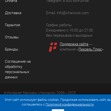
Оплата
Telegram: 8 905 699-09-98
Доставка
Email:
info@chasovoi.com
Гарантия
График работы
Ежедневно с 10:00 до 21:00
без перерывов и выходных
Отзывы
Поддержка сайта
—
Бренды
компания «
Пиксель Плюс
»
Соглашение на
обработку
персональных
данных
© Интернет Магазин «Часовой» 2009—2025
Юридический адрес: 214036 Россия, г. Смоленск, ул.
Этот сайт использует файлы cookies. Продолжая использовать сайт, в
Рыленкова, д. 61а, кв. 24.
соглашаетесь с
Политикой конфиденциальности
.