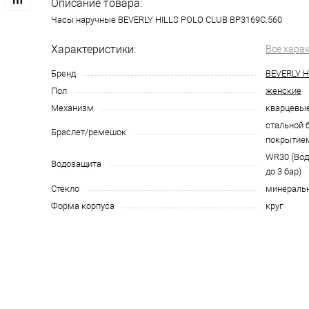
Описание товара:
Часы наручные BEVERLY HILLS POLO CLUB BP3169C.560
Характеристики:
Все хара
Бренд
BEVERLY H
Пол
женские
Механизм
кварцевы
стальной 
Браслет/ремешок
покрытие
WR30 (Во
Водозащита
до 3 бар)
Стекло
минераль
Форма корпуса
круг