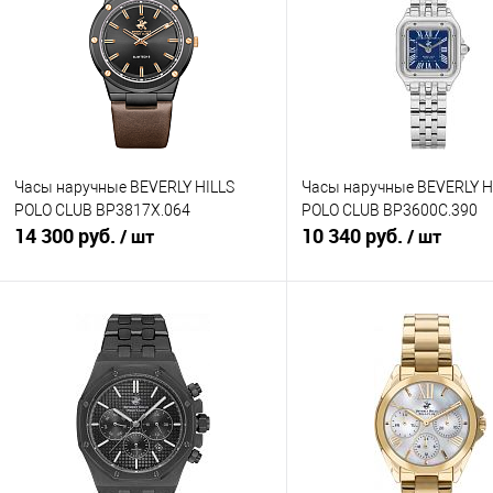
Часы наручные BEVERLY HILLS
Часы наручные BEVERLY H
POLO CLUB BP3817X.064
POLO CLUB BP3600C.390
14 300 руб.
10 340 руб.
/ шт
/ шт
В корзину
В корзину
Купить в 1 клик
К сравнению
Купить в 1 клик
К с
В избранное
В наличии
В избранное
В н