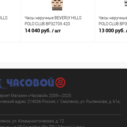
ILLS
Часы наручные BEVERLY HILLS
Часы наручные
POLO CLUB BP3270X.420
POLO CLUB BP3
14 040 руб.
13 000 руб.
/ шт
В корзину
равнению
Купить в 1 клик
К сравнению
Купить в 1 к
аличии
В избранное
В наличии
В избранное
ернет Магазин «Часовой» 2009—2025
ческий адрес: 214036 Россия, г. Смоленск, ул. Рыленкова, д. 61а,
.
оленск, ул. Коммунистическая, д. 12