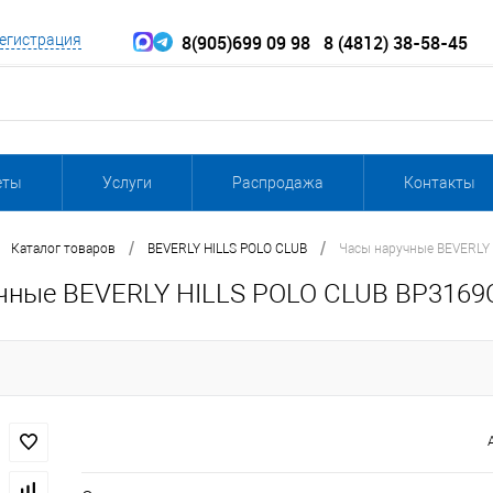
8(905)699 09 98
8 (4812) 38-58-45
егистрация
еты
Услуги
Распродажа
Контакты
/
/
Каталог товаров
BEVERLY HILLS POLO CLUB
Часы наручные BEVERLY 
чные BEVERLY HILLS POLO CLUB BP3169