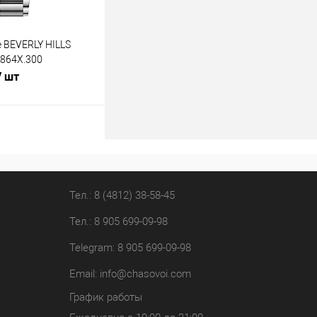
 BEVERLY HILLS
864X.300
/ шт
В корзину
лик
К сравнению
В наличии
Тел.: 8 (4812) 38-58-45
Тел.: 8 905 699-09-98
Telegram: 8 905 699-09-98
Email:
info@chasovoi.com
График работы