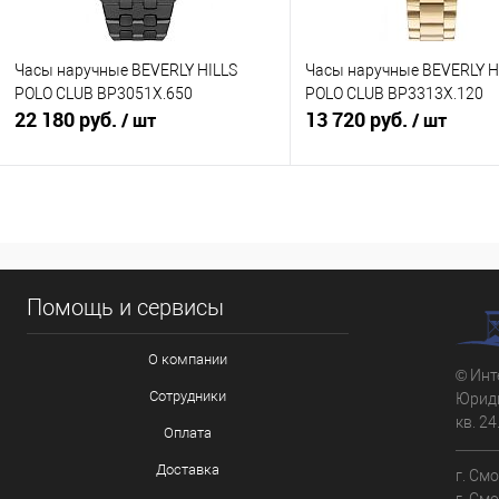
Часы наручные BEVERLY HILLS
Часы наручные BEVERLY H
POLO CLUB BP3051X.650
POLO CLUB BP3313X.120
22 180 руб.
13 720 руб.
/ шт
/ шт
В корзину
В корзину
Купить в 1 клик
К сравнению
Купить в 1 клик
К с
Помощь и сервисы
В избранное
В наличии
В избранное
В н
О компании
© Инт
Сотрудники
Юриди
кв. 24
Оплата
Доставка
г. См